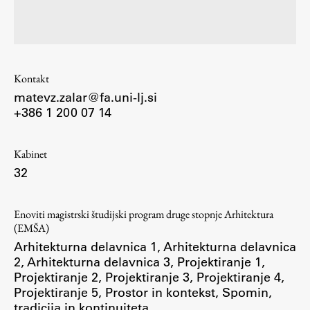
Študij
Kontakt
Predstavitev študija
matevz.zalar@fa.uni-lj.si
Študentske informacije
+386 1 200 07 14
Urniki
Študijski programi
Kabinet
Predmeti
32
Izbirni moduli EMŠA
Vpis
Enoviti magistrski študijski program druge stopnje Arhitektura
Zaključek študija
(EMŠA)
Arhitekturna delavnica 1
,
Arhitekturna delavnica
Mednarodne izmenjave
2
,
Arhitekturna delavnica 3
,
Projektiranje 1
,
Študijske prakse
Projektiranje 2
,
Projektiranje 3
,
Projektiranje 4
,
Projektiranje 5
,
Prostor in kontekst
,
Spomin,
tradicija in kontinuiteta
Spletna učilnica