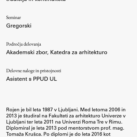
ŠIS (SI)
Seminar
ŠIS (EN)
Gregorski
Področja delovanja
Aktualno
Akademski zbor
,
Katedra za arhitekturo
Obvestila
Delovne naloge in pristojnosti
Novice
Asistent s PPUD UL
Koledar dogodkov
Program dela
Rojen je bil leta 1987 v Ljubljani. Med letoma 2006 in
2013 je študiral na Fakulteti za arhitekturo Univerze v
Ljubljani ter leta 2011 na Univerzi Roma Tre v Rimu.
Raziskovanje
Diplomiral je leta 2013 pod mentorstvom prof. mag.
Tomaža Krušca. Po diplomi je do leta 2016 kot