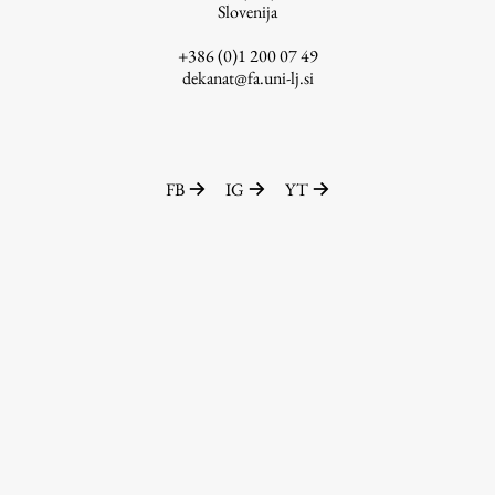
Slovenija
+386 (0)1 200 07 49
dekanat@fa.uni-lj.si
FB
IG
YT