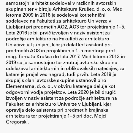
samostojni arhitekt sodeloval v različnih avtorskih
Raziskovalni projekti
skupinah ter v biroju Arhitektura Krušec, d. o. o. Med
letoma 2009 in 2016 je sodeloval kot tehnični
Dosežki
sodelavec na Fakulteti za arhitekturo Univerze v
Inštituti
Ljubljani pri predmetih AO2, AO3 ter projektiranje 1–5.
Leta 2016 je bil prvič izvoljen v naziv asistent za
Svetlobni LAB
področje arhitekture na Fakulteti za arhitekturo
Univerze v Ljubljani, kjer je delal kot asistent pri
predmetih AO3 in projektiranje 1–5 mentorja prof.
mag. Tomaža Krušca do leta 2017. Med letoma 2013 in
Delo
2019 se je samostojno ter znotraj avtorske skupine
udeleževal arhitekturnih in oblikovalskih natečajev, za
katere je prejel več nagrad, tudi prvih. Leta 2019 je
Seminarji
skupaj s člani avtorske skupine ustanovil biro
Elementarna, d. o. o., v okviru katerega deluje kot
Seminarske teme
odgovorni vodja projektov. Leta 2020 je bil drugič
Gostujoči profesor
izvoljen v naziv asistent za področje arhitekture na
Fakulteti za arhitekturo Univerze v Ljubljani, kjer
Delavnice
opravlja delo asistenta pri predmetih krajinska
Študentski projekti
arhitektura ter projektiranje 1–5 pri doc. Mojci
Gregorski.
Ekskurzije
Natečaji