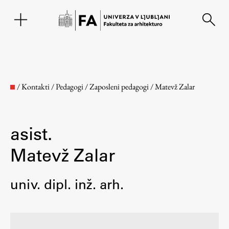
EN
/
Kontakti
/
Pedagogi
/
Zaposleni pedagogi
/
Matevž Zalar
asist.
Matevž Zalar
univ. dipl. inž. arh.
Fakulteta
O fakulteti