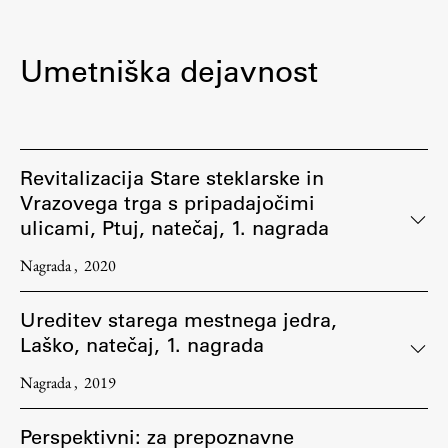
Zaključna dela
Razvojno sodelovanje in humanitarna pomoč
Umetniška dejavnost
Založništvo
Revitalizacija Stare steklarske in
Vrazovega trga s pripadajočimi
FA–ZA
ulicami, Ptuj, natečaj, 1. nagrada
Zbirke
Nagrada
2020
Publikacije
Ureditev starega mestnega jedra,
AR – Arhitektura, raziskovanje
Laško, natečaj, 1. nagrada
Igra ustvarjalnosti
Nagrada
2019
Perspektivni: za prepoznavne