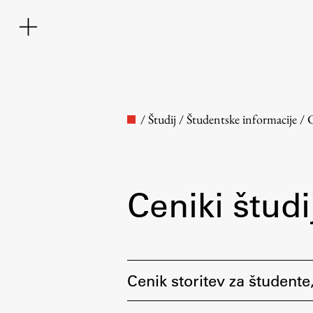
/
Študij
/
Študentske informacije
/
C
Ceniki študi
Fakulteta
O fakulteti
Cenik storitev za študente
Osebje