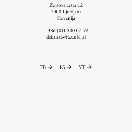
Zoisova cesta 12
1000
Ljubljana
Slovenija
+386 (0)1 200 07 49
dekanat@fa.uni-lj.si
FB
IG
YT