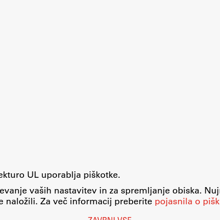
Založništvo
FA–ZA
Zbirke
Publikacije
AR – Arhitektura, raziskovanje
Igra ustvarjalnosti
tekturo UL uporablja piškotke.
Nastavitve piškotkov
evanje vaših nastavitev in za spremljanje obiska. Nu
O piškotkih
 naložili. Za več informacij preberite
pojasnila o pišk
Pravno obvestilo
Varstvo osebnih podatkov