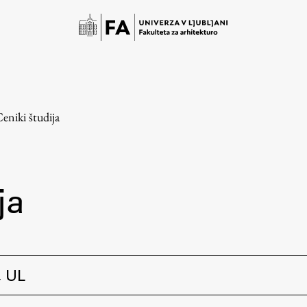
eniki študija
ja
Študij
Predstavitev študija
, UL
Študentske informacije