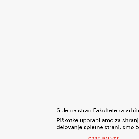
Delo
Seminarji
Seminarske teme
Gostujoči profesor
Delavnice
Študentski projekti
Ekskurzije
Spletna stran Fakultete za arhi
Natečaji
Piškotke uporabljamo za shranj
delovanje spletne strani, smo že
Zaključna dela
Razvojno sodelovanje in humanitarna