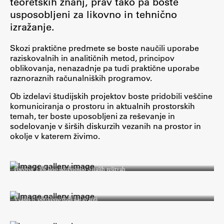
teoretskih znanj, prav tako pa boste
Osebje
usposobljeni za likovno in tehnično
Organiziranost
izražanje.
Alumni
Skozi praktične predmete se boste naučili uporabe
Knjižnica
raziskovalnih in analitičnih metod, principov
Mednarodno sodelovanje
oblikovanja, nenazadnje pa tudi praktične uporabe
raznoraznih računalniških programov.
Članstva v združenjih
Ob izdelavi študijskih projektov boste pridobili veščine
Konzorciji
komuniciranja o prostoru in aktualnih prostorskih
Tržna dejavnost
temah, ter boste uposobljeni za reševanje in
sodelovanje v širših diskurzih vezanih na prostor in
Kontakti
okolje v katerem živimo.
Intranet UL FA
Pogovor z lokalno skupnostjo o naših rešitvah
Intranet UL
Osebni portal FIORI
Včasih je potrebno tudi kaj zvariti
Spletni arhiv DEPO