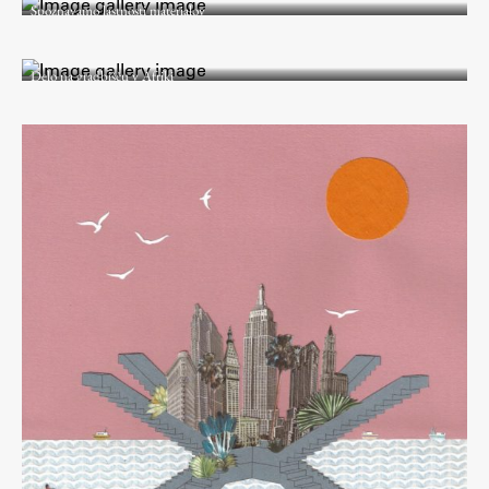
Spoznavamo lastnosti materialov
Študij
Delo na gradbišču v Afriki
Predstavitev študija
Študentske informacije
Urniki
Študijski programi
Predmeti
Izbirni moduli EMŠA
Vpis
Zaključek študija
Mednarodne izmenjave
Študijske prakse
Spletna učilnica