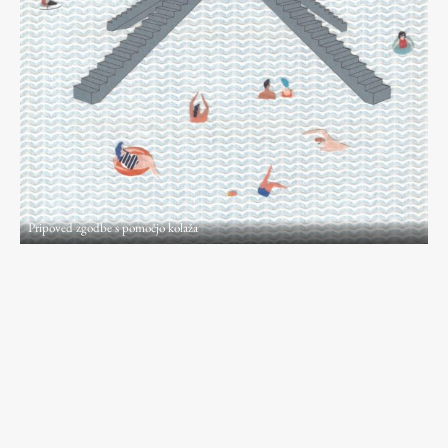
ŠIS (SI)
ŠIS (EN)
Aktualno
Obvestila
Pripoved zgodbe s pomočjo kolaža
Novice
Koledar dogodkov
Program dela
Raziskovanje