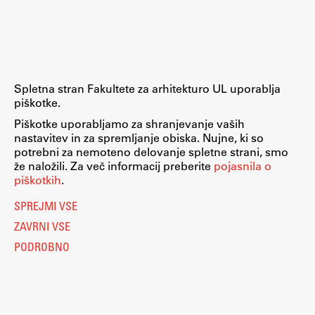
Raziskovalni projekti
Dosežki
Inštituti
Svetlobni LAB
Spletna stran Fakultete za arhitekturo UL uporablja
piškotke.
Piškotke uporabljamo za shranjevanje vaših
nastavitev in za spremljanje obiska. Nujne, ki so
Delo
potrebni za nemoteno delovanje spletne strani, smo
že naložili. Za več informacij preberite
pojasnila o
piškotkih
.
Seminarji
SPREJMI VSE
Seminarske teme
ZAVRNI VSE
Gostujoči profesor
PODROBNO
Delavnice
Študentski projekti
Ekskurzije
Natečaji