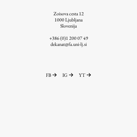
ŠIS (SI)
Zoisova cesta 12
ŠIS (EN)
1000
Ljubljana
Slovenija
+386 (0)1 200 07 49
dekanat@fa.uni-lj.si
Aktualno
Obvestila
FB
IG
YT
Novice
Koledar dogodkov
Program dela
Raziskovanje