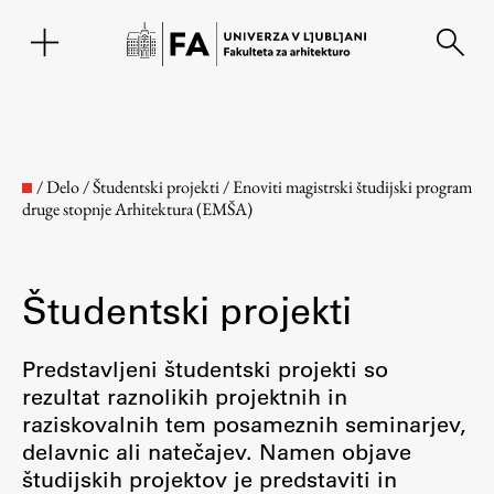
EN
/
Delo
/
Študentski projekti
/
Enoviti magistrski študijski program
druge stopnje Arhitektura (EMŠA)
Študentski projekti
Predstavljeni študentski projekti so
rezultat raznolikih projektnih in
Fakulteta
raziskovalnih tem posameznih seminarjev,
delavnic ali natečajev. Namen objave
O fakulteti
študijskih projektov je predstaviti in