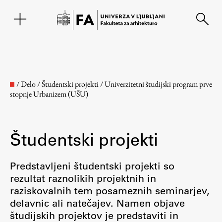
EN
/
Delo
/
Študentski projekti
/
Univerzitetni študijski program prve
stopnje Urbanizem (UŠU)
Študentski projekti
Predstavljeni študentski projekti so
rezultat raznolikih projektnih in
Fakulteta
raziskovalnih tem posameznih seminarjev,
delavnic ali natečajev. Namen objave
O fakulteti
študijskih projektov je predstaviti in