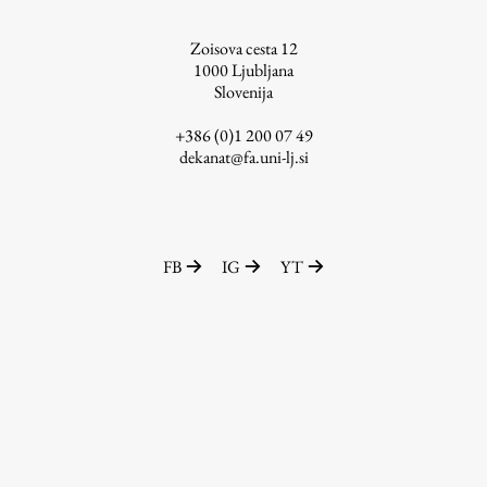
ŠIS (SI)
Zoisova cesta 12
ŠIS (EN)
1000
Ljubljana
Slovenija
+386 (0)1 200 07 49
dekanat@fa.uni-lj.si
Aktualno
Obvestila
FB
IG
YT
Novice
Koledar dogodkov
Program dela
Raziskovanje