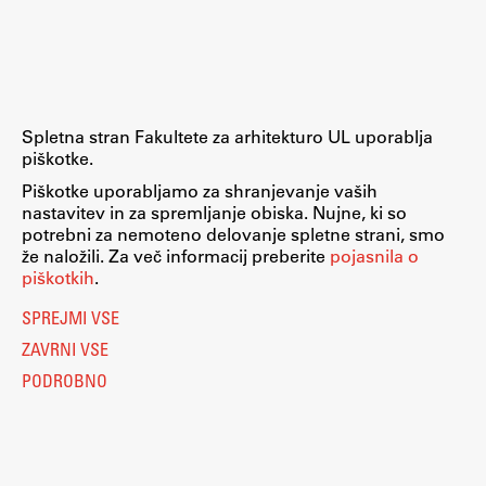
Raziskovalni projekti
Dosežki
Inštituti
Svetlobni LAB
Spletna stran Fakultete za arhitekturo UL uporablja
piškotke.
Piškotke uporabljamo za shranjevanje vaših
nastavitev in za spremljanje obiska. Nujne, ki so
Delo
potrebni za nemoteno delovanje spletne strani, smo
že naložili. Za več informacij preberite
pojasnila o
piškotkih
.
Seminarji
SPREJMI VSE
Seminarske teme
ZAVRNI VSE
Gostujoči profesor
PODROBNO
Delavnice
Študentski projekti
Ekskurzije
Natečaji