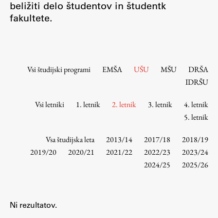
beližiti delo študentov in študentk
Osebje
fakultete.
Organiziranost
Alumni
Knjižnica
Mednarodno sodelovanje
Vsi študijski programi
EMŠA
UŠU
MŠU
DRŠA
Članstva v združenjih
IDRŠU
Konzorciji
Vsi letniki
1. letnik
2. letnik
3. letnik
4. letnik
Tržna dejavnost
5. letnik
Kontakti
Vsa študijska leta
2013/14
2017/18
2018/19
Intranet UL FA
2019/20
2020/21
2021/22
2022/23
2023/24
2024/25
2025/26
Intranet UL
Osebni portal FIORI
Spletni arhiv DEPO
Ni rezultatov.