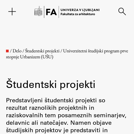
EN
/
Delo
/
Študentski projekti
/
Univerzitetni študijski program prve
stopnje Urbanizem (UŠU)
Študentski projekti
Predstavljeni študentski projekti so
rezultat raznolikih projektnih in
Fakulteta
raziskovalnih tem posameznih seminarjev,
delavnic ali natečajev. Namen objave
O fakulteti
študijskih projektov je predstaviti in