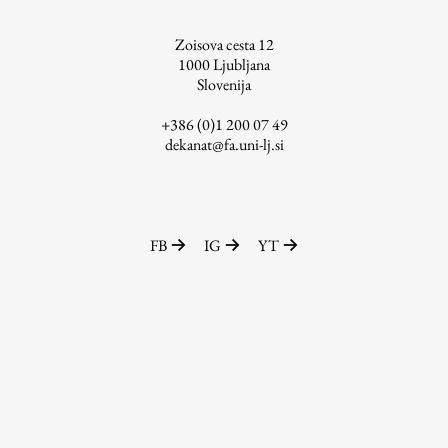
ŠIS (SI)
Zoisova cesta 12
ŠIS (EN)
1000
Ljubljana
Slovenija
+386 (0)1 200 07 49
dekanat@fa.uni-lj.si
Aktualno
Obvestila
FB
IG
YT
Novice
Koledar dogodkov
Program dela
Raziskovanje