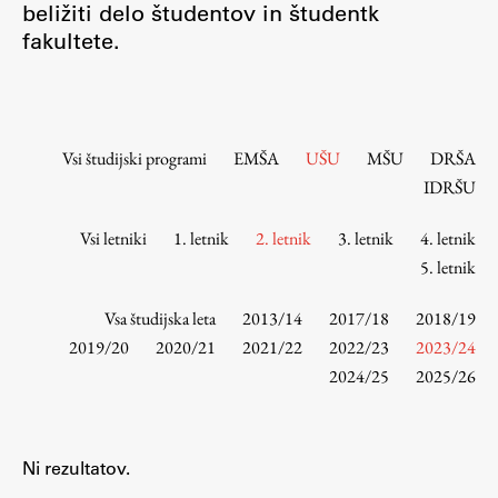
beližiti delo študentov in študentk
Osebje
fakultete.
Organiziranost
Alumni
Knjižnica
Mednarodno sodelovanje
Vsi študijski programi
EMŠA
UŠU
MŠU
DRŠA
Članstva v združenjih
IDRŠU
Konzorciji
Vsi letniki
1. letnik
2. letnik
3. letnik
4. letnik
Tržna dejavnost
5. letnik
Kontakti
Vsa študijska leta
2013/14
2017/18
2018/19
Intranet UL FA
2019/20
2020/21
2021/22
2022/23
2023/24
2024/25
2025/26
Intranet UL
Osebni portal FIORI
Spletni arhiv DEPO
Ni rezultatov.