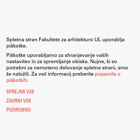
Raziskovalni projekti
Dosežki
Inštituti
Svetlobni LAB
Spletna stran Fakultete za arhitekturo UL uporablja
piškotke.
Piškotke uporabljamo za shranjevanje vaših
nastavitev in za spremljanje obiska. Nujne, ki so
Delo
potrebni za nemoteno delovanje spletne strani, smo
že naložili. Za več informacij preberite
pojasnila o
piškotkih
.
Seminarji
SPREJMI VSE
Seminarske teme
ZAVRNI VSE
Gostujoči profesor
PODROBNO
Delavnice
Študentski projekti
Ekskurzije
Natečaji