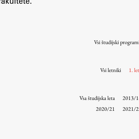
akultete.
Urniki
Študijski programi
Predmeti
Izbirni moduli EMŠA
Vsi študijski program
Vpis
Zaključek študija
Mednarodne izmenjave
Vsi letniki
1. le
Študijske prakse
Spletna učilnica
Vsa študijska leta
2013/1
ŠIS (SI)
2020/21
2021/2
ŠIS (EN)