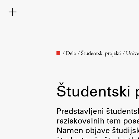
/
Delo
/
Študentski projekti
/
Unive
Študentski 
Fakulteta
Predstavljeni študentsk
raziskovalnih tem posa
O fakulteti
Namen objave študijskih
Osebje