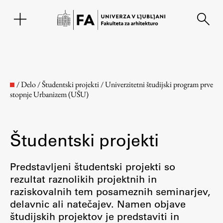
EN
/
Delo
/
Študentski projekti
/
Univerzitetni študijski program prve
stopnje Urbanizem (UŠU)
Študentski projekti
Predstavljeni študentski projekti so
rezultat raznolikih projektnih in
Fakulteta
raziskovalnih tem posameznih seminarjev,
delavnic ali natečajev. Namen objave
O fakulteti
študijskih projektov je predstaviti in