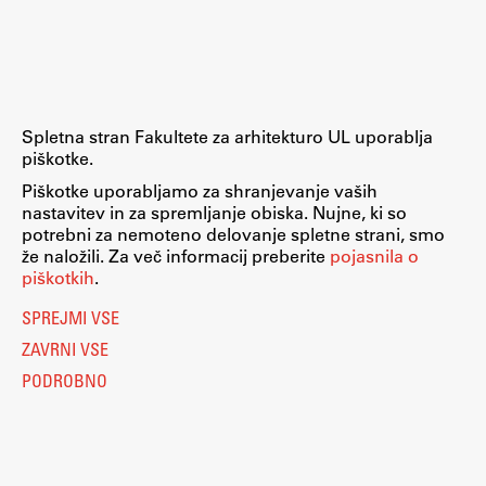
Raziskovalni projekti
Dosežki
Inštituti
Svetlobni LAB
Spletna stran Fakultete za arhitekturo UL uporablja
piškotke.
Piškotke uporabljamo za shranjevanje vaših
nastavitev in za spremljanje obiska. Nujne, ki so
Delo
potrebni za nemoteno delovanje spletne strani, smo
že naložili. Za več informacij preberite
pojasnila o
piškotkih
.
Seminarji
SPREJMI VSE
Seminarske teme
ZAVRNI VSE
Gostujoči profesor
PODROBNO
Delavnice
Študentski projekti
Ekskurzije
Natečaji