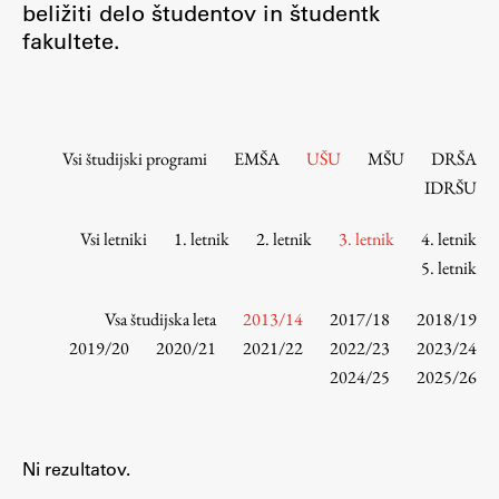
beližiti delo študentov in študentk
Osebje
fakultete.
Organiziranost
Alumni
Knjižnica
Mednarodno sodelovanje
Vsi študijski programi
EMŠA
UŠU
MŠU
DRŠA
Članstva v združenjih
IDRŠU
Konzorciji
Vsi letniki
1. letnik
2. letnik
3. letnik
4. letnik
Tržna dejavnost
5. letnik
Kontakti
Vsa študijska leta
2013/14
2017/18
2018/19
Intranet UL FA
2019/20
2020/21
2021/22
2022/23
2023/24
2024/25
2025/26
Intranet UL
Osebni portal FIORI
Spletni arhiv DEPO
Ni rezultatov.