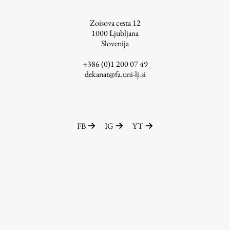
ŠIS (SI)
Zoisova cesta 12
ŠIS (EN)
1000
Ljubljana
Slovenija
+386 (0)1 200 07 49
dekanat@fa.uni-lj.si
Aktualno
Obvestila
FB
IG
YT
Novice
Koledar dogodkov
Program dela
Raziskovanje