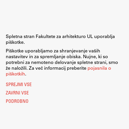
Raziskovalni projekti
Dosežki
Inštituti
Svetlobni LAB
Spletna stran Fakultete za arhitekturo UL uporablja
piškotke.
Piškotke uporabljamo za shranjevanje vaših
nastavitev in za spremljanje obiska. Nujne, ki so
Delo
potrebni za nemoteno delovanje spletne strani, smo
že naložili. Za več informacij preberite
pojasnila o
piškotkih
.
Seminarji
SPREJMI VSE
Seminarske teme
ZAVRNI VSE
Gostujoči profesor
PODROBNO
Delavnice
Študentski projekti
Ekskurzije
Natečaji