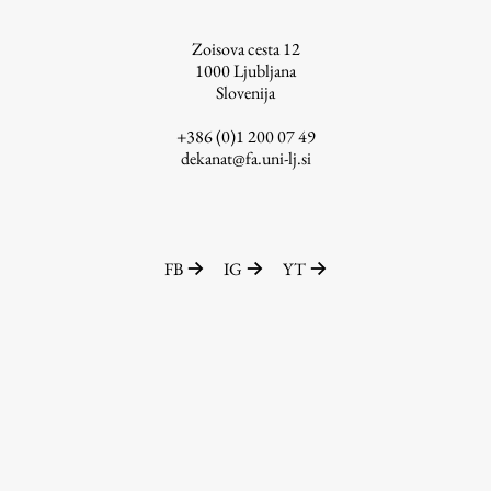
ŠIS (SI)
Zoisova cesta 12
ŠIS (EN)
1000
Ljubljana
Slovenija
+386 (0)1 200 07 49
dekanat@fa.uni-lj.si
Aktualno
Obvestila
FB
IG
YT
Novice
Koledar dogodkov
Program dela
Raziskovanje