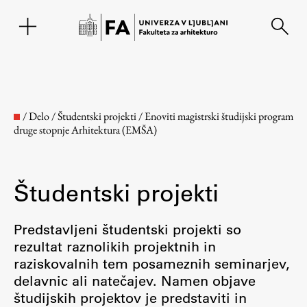
EN
/
Delo
/
Študentski projekti
/
Enoviti magistrski študijski program
druge stopnje Arhitektura (EMŠA)
Študentski projekti
Predstavljeni študentski projekti so
rezultat raznolikih projektnih in
Fakulteta
raziskovalnih tem posameznih seminarjev,
delavnic ali natečajev. Namen objave
O fakulteti
študijskih projektov je predstaviti in