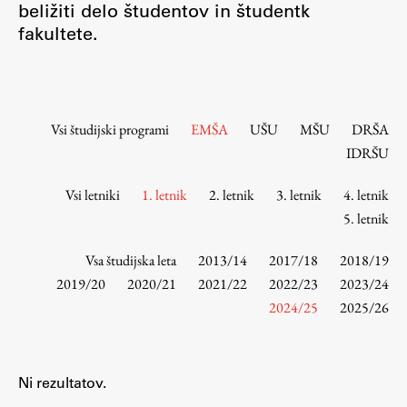
beližiti delo študentov in študentk
Osebje
fakultete.
Organiziranost
Alumni
Knjižnica
Mednarodno sodelovanje
Vsi študijski programi
EMŠA
UŠU
MŠU
DRŠA
Članstva v združenjih
IDRŠU
Konzorciji
Vsi letniki
1. letnik
2. letnik
3. letnik
4. letnik
Tržna dejavnost
5. letnik
Kontakti
Vsa študijska leta
2013/14
2017/18
2018/19
Intranet UL FA
2019/20
2020/21
2021/22
2022/23
2023/24
2024/25
2025/26
Intranet UL
Osebni portal FIORI
Spletni arhiv DEPO
Ni rezultatov.