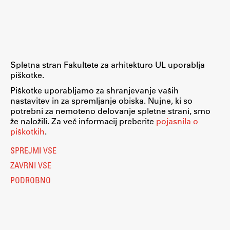
Raziskovalni projekti
Dosežki
Inštituti
Svetlobni LAB
Spletna stran Fakultete za arhitekturo UL uporablja
piškotke.
Piškotke uporabljamo za shranjevanje vaših
nastavitev in za spremljanje obiska. Nujne, ki so
Delo
potrebni za nemoteno delovanje spletne strani, smo
že naložili. Za več informacij preberite
pojasnila o
piškotkih
.
Seminarji
SPREJMI VSE
Seminarske teme
ZAVRNI VSE
Gostujoči profesor
PODROBNO
Delavnice
Študentski projekti
Ekskurzije
Natečaji