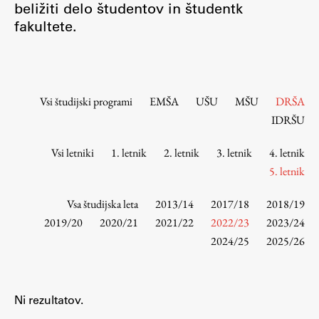
beližiti delo študentov in študentk
Osebje
fakultete.
Organiziranost
Alumni
Knjižnica
Mednarodno sodelovanje
Vsi študijski programi
EMŠA
UŠU
MŠU
DRŠA
Članstva v združenjih
IDRŠU
Konzorciji
Vsi letniki
1. letnik
2. letnik
3. letnik
4. letnik
Tržna dejavnost
5. letnik
Kontakti
Vsa študijska leta
2013/14
2017/18
2018/19
Intranet UL FA
2019/20
2020/21
2021/22
2022/23
2023/24
2024/25
2025/26
Intranet UL
Osebni portal FIORI
Spletni arhiv DEPO
Ni rezultatov.