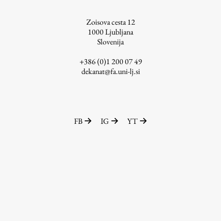
ŠIS (SI)
Zoisova cesta 12
ŠIS (EN)
1000
Ljubljana
Slovenija
+386 (0)1 200 07 49
dekanat@fa.uni-lj.si
Aktualno
Obvestila
FB
IG
YT
Novice
Koledar dogodkov
Program dela
Raziskovanje