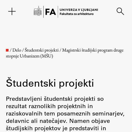
EN
/
Delo
/
Študentski projekti
/
Magistrski študijski program druge
stopnje Urbanizem (MŠU)
Študentski projekti
Predstavljeni študentski projekti so
rezultat raznolikih projektnih in
Fakulteta
raziskovalnih tem posameznih seminarjev,
delavnic ali natečajev. Namen objave
O fakulteti
študijskih projektov je predstaviti in