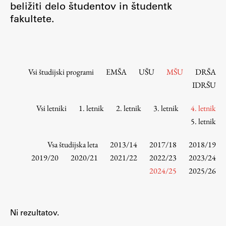
beližiti delo študentov in študentk
Osebje
fakultete.
Organiziranost
Alumni
Knjižnica
Mednarodno sodelovanje
Vsi študijski programi
EMŠA
UŠU
MŠU
DRŠA
Članstva v združenjih
IDRŠU
Konzorciji
Vsi letniki
1. letnik
2. letnik
3. letnik
4. letnik
Tržna dejavnost
5. letnik
Kontakti
Vsa študijska leta
2013/14
2017/18
2018/19
Intranet UL FA
2019/20
2020/21
2021/22
2022/23
2023/24
2024/25
2025/26
Intranet UL
Osebni portal FIORI
Spletni arhiv DEPO
Ni rezultatov.