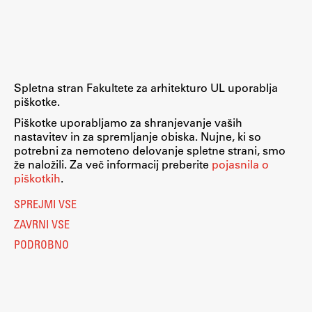
Raziskovalni projekti
Dosežki
Inštituti
Svetlobni LAB
Spletna stran Fakultete za arhitekturo UL uporablja
piškotke.
Piškotke uporabljamo za shranjevanje vaših
nastavitev in za spremljanje obiska. Nujne, ki so
Delo
potrebni za nemoteno delovanje spletne strani, smo
že naložili. Za več informacij preberite
pojasnila o
piškotkih
.
Seminarji
SPREJMI VSE
Seminarske teme
ZAVRNI VSE
Gostujoči profesor
PODROBNO
Delavnice
Študentski projekti
Ekskurzije
Natečaji