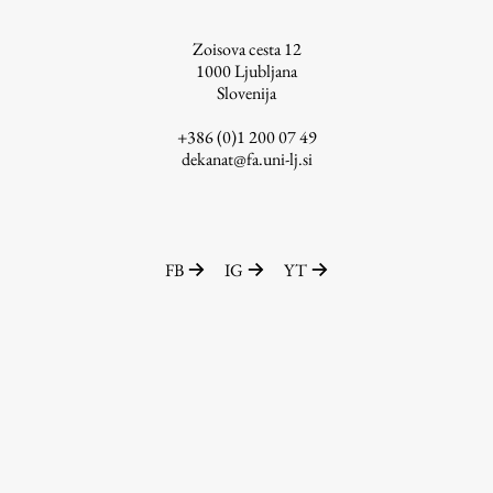
ŠIS (SI)
Zoisova cesta 12
ŠIS (EN)
1000
Ljubljana
Slovenija
+386 (0)1 200 07 49
dekanat@fa.uni-lj.si
Aktualno
Obvestila
FB
IG
YT
Novice
Koledar dogodkov
Program dela
Raziskovanje