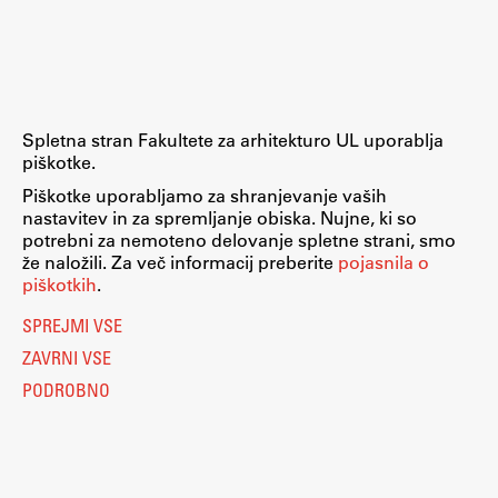
Raziskovalni projekti
Dosežki
Inštituti
Svetlobni LAB
Spletna stran Fakultete za arhitekturo UL uporablja
piškotke.
Piškotke uporabljamo za shranjevanje vaših
nastavitev in za spremljanje obiska. Nujne, ki so
Delo
potrebni za nemoteno delovanje spletne strani, smo
že naložili. Za več informacij preberite
pojasnila o
piškotkih
.
Seminarji
SPREJMI VSE
Seminarske teme
ZAVRNI VSE
Gostujoči profesor
PODROBNO
Delavnice
Študentski projekti
Ekskurzije
Natečaji