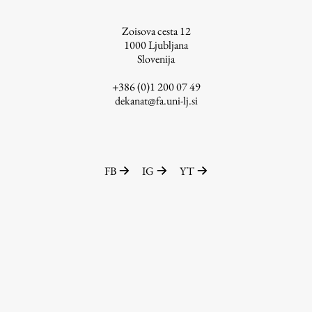
ŠIS (SI)
Zoisova cesta 12
ŠIS (EN)
1000
Ljubljana
Slovenija
+386 (0)1 200 07 49
dekanat@fa.uni-lj.si
Aktualno
Obvestila
FB
IG
YT
Novice
Koledar dogodkov
Program dela
Raziskovanje