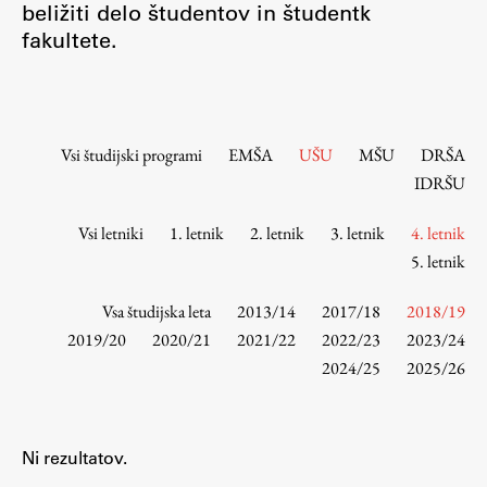
beližiti delo študentov in študentk
Osebje
fakultete.
Organiziranost
Alumni
Knjižnica
Mednarodno sodelovanje
Vsi študijski programi
EMŠA
UŠU
MŠU
DRŠA
Članstva v združenjih
IDRŠU
Konzorciji
Vsi letniki
1. letnik
2. letnik
3. letnik
4. letnik
Tržna dejavnost
5. letnik
Kontakti
Vsa študijska leta
2013/14
2017/18
2018/19
Intranet UL FA
2019/20
2020/21
2021/22
2022/23
2023/24
2024/25
2025/26
Intranet UL
Osebni portal FIORI
Spletni arhiv DEPO
Ni rezultatov.