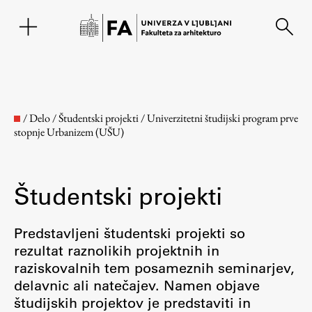
EN
/
Delo
/
Študentski projekti
/
Univerzitetni študijski program prve
stopnje Urbanizem (UŠU)
Študentski projekti
Predstavljeni študentski projekti so
rezultat raznolikih projektnih in
Fakulteta
raziskovalnih tem posameznih seminarjev,
delavnic ali natečajev. Namen objave
O fakulteti
študijskih projektov je predstaviti in