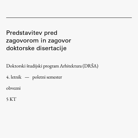
Študij
Predstavitev pred
Predstavitev študija
zagovorom in zagovor
Študentske informacije
doktorske disertacije
Urniki
Študijski programi
Doktorski študijski program Arhitektura (DRŠA)
Predmeti
4. letnik
—
poletni semester
Izbirni moduli EMŠA
obvezni
Vpis
5 KT
Zaključek študija
Mednarodne izmenjave
Študijske prakse
Spletna učilnica