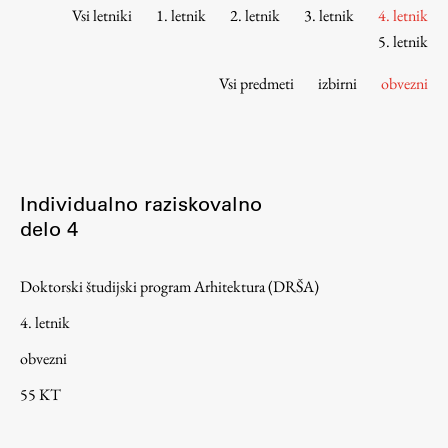
Osebje
Vsi letniki
1. letnik
2. letnik
3. letnik
4. letnik
Organiziranost
5. letnik
Alumni
Vsi predmeti
izbirni
obvezni
Knjižnica
Mednarodno sodelovanje
Članstva v združenjih
Konzorciji
Individualno raziskovalno
Tržna dejavnost
delo 4
Kontakti
Doktorski študijski program Arhitektura (DRŠA)
Intranet UL FA
4. letnik
Intranet UL
obvezni
Osebni portal FIORI
55 KT
Spletni arhiv DEPO