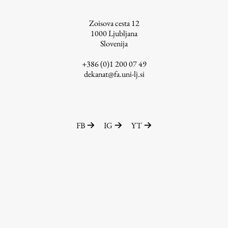
Raziskovalni projekti
Zoisova cesta 12
Dosežki
1000
Ljubljana
Inštituti
Slovenija
Svetlobni LAB
+386 (0)1 200 07 49
dekanat@fa.uni-lj.si
Delo
FB
IG
YT
Seminarji
Seminarske teme
Gostujoči profesor
Delavnice
Študentski projekti
Ekskurzije
Natečaji