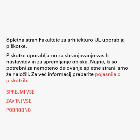
Zaključna dela
Razvojno sodelovanje in humanitarna pomoč
Spletna stran Fakultete za arhitekturo UL uporablja
piškotke.
Založništvo
Piškotke uporabljamo za shranjevanje vaših
nastavitev in za spremljanje obiska. Nujne, ki so
potrebni za nemoteno delovanje spletne strani, smo
FA–ZA
že naložili. Za več informacij preberite
pojasnila o
Zbirke
piškotkih
.
Publikacije
SPREJMI VSE
ZAVRNI VSE
AR – Arhitektura, raziskovanje
PODROBNO
Igra ustvarjalnosti