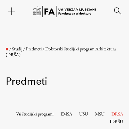
EN
/
Študij
/
Predmeti
/
Doktorski študijski program Arhitektura
(DRŠA)
Predmeti
Fakulteta
Vsi študijski programi
EMŠA
UŠU
MŠU
DRŠA
IDRŠU
O fakulteti