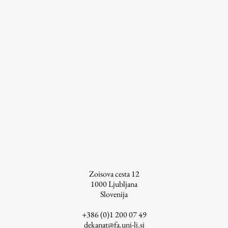
Osebje
Organiziranost
Alumni
Knjižnica
Mednarodno sodelovanje
Članstva v združenjih
Konzorciji
Tržna dejavnost
Kontakti
Intranet UL FA
Zoisova cesta 12
Intranet UL
1000
Ljubljana
Osebni portal FIORI
Slovenija
Spletni arhiv DEPO
+386 (0)1 200 07 49
dekanat@fa.uni-lj.si