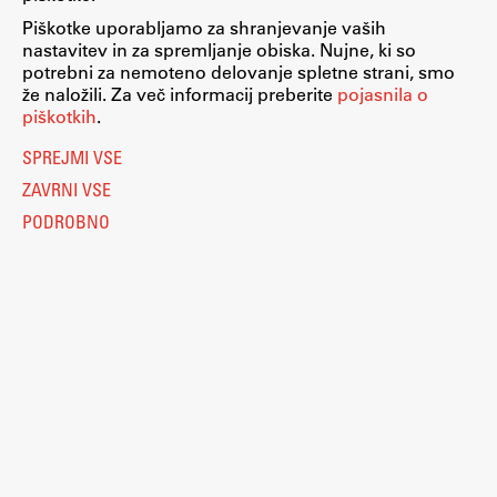
Piškotke uporabljamo za shranjevanje vaših
ŠIS (SI)
nastavitev in za spremljanje obiska. Nujne, ki so
ŠIS (EN)
potrebni za nemoteno delovanje spletne strani, smo
že naložili. Za več informacij preberite
pojasnila o
piškotkih
.
Nastavitve piškotkov
O piškotkih
SPREJMI VSE
Aktualno
Pravno obvestilo
ZAVRNI VSE
Varstvo osebnih podatkov
Katalog informacij javnega značaja
PODROBNO
Obvestila
Dostopnost
Računalništvo
Novice
Eduroam
Koledar dogodkov
Kolofon
Program dela
Raziskovanje
© 2026
Fakulteta za arhitekturo