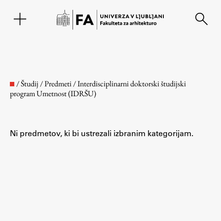
EN
/
Študij
/
Predmeti
/
Interdisciplinarni doktorski študijski
program Umetnost (IDRŠU)
Ni predmetov, ki bi ustrezali izbranim kategorijam.
Fakulteta
O fakulteti