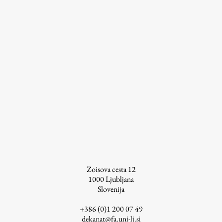
Osebje
Organiziranost
Alumni
Knjižnica
Mednarodno sodelovanje
Članstva v združenjih
Konzorciji
Tržna dejavnost
Kontakti
Intranet UL FA
Zoisova cesta 12
Intranet UL
1000
Ljubljana
Osebni portal FIORI
Slovenija
Spletni arhiv DEPO
+386 (0)1 200 07 49
dekanat@fa.uni-lj.si