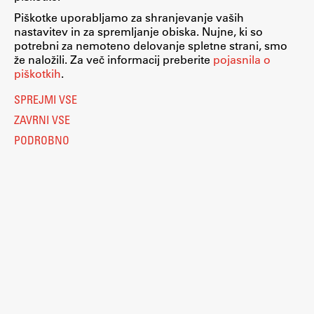
Piškotke uporabljamo za shranjevanje vaših
ŠIS (SI)
nastavitev in za spremljanje obiska. Nujne, ki so
ŠIS (EN)
potrebni za nemoteno delovanje spletne strani, smo
že naložili. Za več informacij preberite
pojasnila o
piškotkih
.
Nastavitve piškotkov
O piškotkih
SPREJMI VSE
Aktualno
Pravno obvestilo
ZAVRNI VSE
Varstvo osebnih podatkov
Katalog informacij javnega značaja
PODROBNO
Obvestila
Dostopnost
Računalništvo
Novice
Eduroam
Koledar dogodkov
Kolofon
Program dela
Raziskovanje
© 2026
Fakulteta za arhitekturo