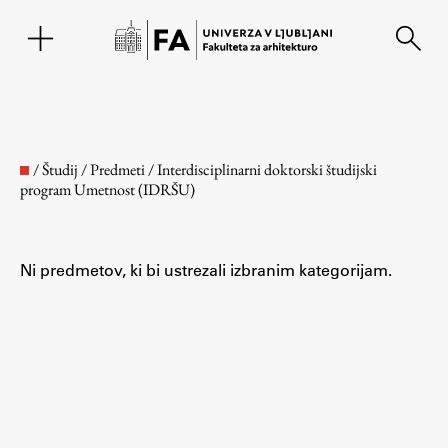
EN
/
Študij
/
Predmeti
/
Interdisciplinarni doktorski študijski
program Umetnost (IDRŠU)
Ni predmetov, ki bi ustrezali izbranim kategorijam.
Fakulteta
O fakulteti