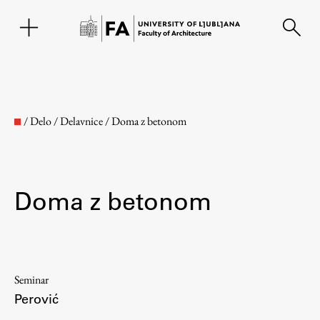
SL
/
Delo
/
Delavnice
/
Doma z betonom
Doma z betonom
Faculty
Seminar
Perović
About the Faculty