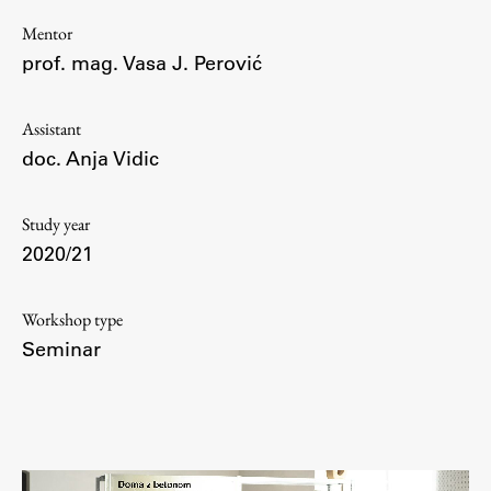
Contact the Faculty
Mentor
Organization
prof. mag. Vasa J. Perović
Library
International Cooperation
Assistant
Membership in Organizations
doc. Anja Vidic
Contacts
Study year
2020/21
Study
Workshop type
Seminar
Introduction to Studies
Schedules
Information for Students
Study Programmes
International Exchanges