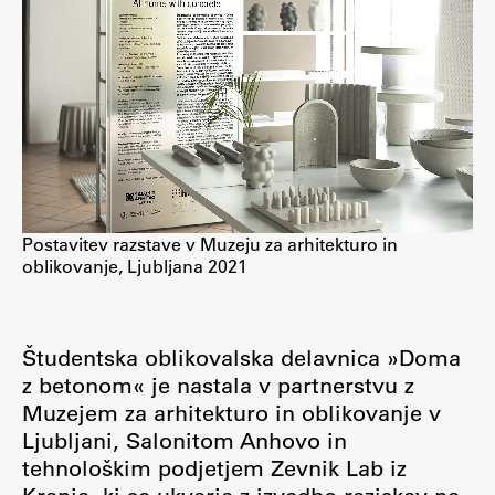
Enrolment
Study Practice
Completing a Programme
E-classroom
ŠIS (SI)
ŠIS (EN)
Postavitev razstave v Muzeju za arhitekturo in
oblikovanje, Ljubljana 2021
Topical
Študentska oblikovalska delavnica »Doma
z betonom« je nastala v partnerstvu z
Muzejem za arhitekturo in oblikovanje v
Research
Ljubljani, Salonitom Anhovo in
tehnološkim podjetjem Zevnik Lab iz
Achievements