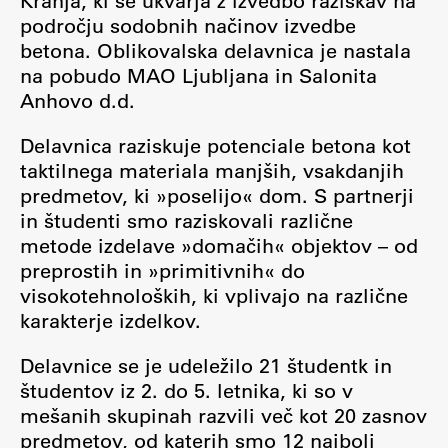
Kranja, ki se ukvarja z izvedbo raziskav na
področju sodobnih načinov izvedbe
betona. Oblikovalska delavnica je nastala
na pobudo MAO Ljubljana in Salonita
Work
Anhovo d.d.
Delavnica raziskuje potenciale betona kot
Final Theses and Dissertations
taktilnega materiala manjših, vsakdanjih
Development cooperation and humanitarian aid –
predmetov, ki »poselijo« dom. S partnerji
projects in Africa
in študenti smo raziskovali različne
metode izdelave »domačih« objektov – od
preprostih in »primitivnih« do
Publishing
visokotehnoloških, ki vplivajo na različne
karakterje izdelkov.
Collections
Delavnice se je udeležilo 21 študentk in
FA-ZA
študentov iz 2. do 5. letnika, ki so v
mešanih skupinah razvili več kot 20 zasnov
predmetov, od katerih smo 12 najbolj