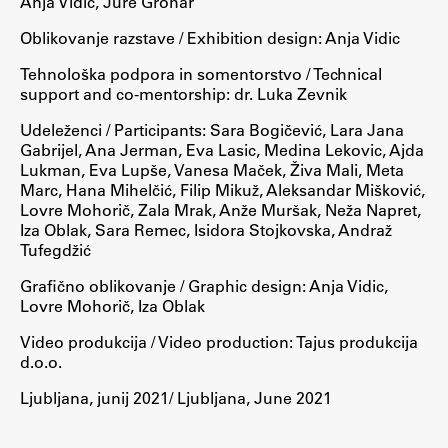
Anja Vidic, Jure Grohar
Oblikovanje razstave / Exhibition design: Anja Vidic
Tehnološka podpora in somentorstvo / Technical
support and co-mentorship: dr. Luka Zevnik
Udeleženci / Participants: Sara Bogičević, Lara Jana
Gabrijel, Ana Jerman, Eva Lasic, Medina Lekovic, Ajda
Lukman, Eva Lupše, Vanesa Maček, Živa Mali, Meta
Marc, Hana Mihelčić, Filip Mikuž, Aleksandar Mišković,
Lovre Mohorič, Zala Mrak, Anže Muršak, Neža Napret,
Iza Oblak, Sara Remec, Isidora Stojkovska, Andraž
Tufegdžić
Grafično oblikovanje / Graphic design: Anja Vidic,
Lovre Mohorič, Iza Oblak
Video produkcija / Video production: Tajus produkcija
d.o.o.
Ljubljana, junij 2021/ Ljubljana, June 2021