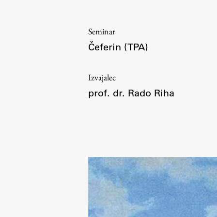
Organization
Library
Seminar
International Cooperation
Čeferin (TPA)
Membership in Organizations
Contacts
Izvajalec
prof. dr. Rado Riha