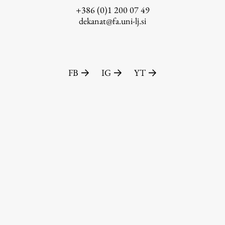
+386 (0)1 200 07 49
dekanat@fa.uni-lj.si
FB
IG
YT