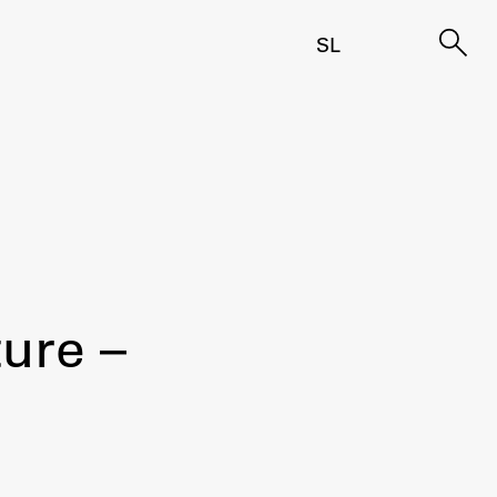
SL
ture –