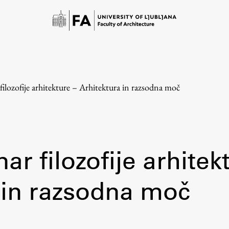
filozofije arhitekture – Arhitektura in razsodna moč
ar filozofije arhitek
Study
 in razsodna moč
Introduction to Studies
Schedules