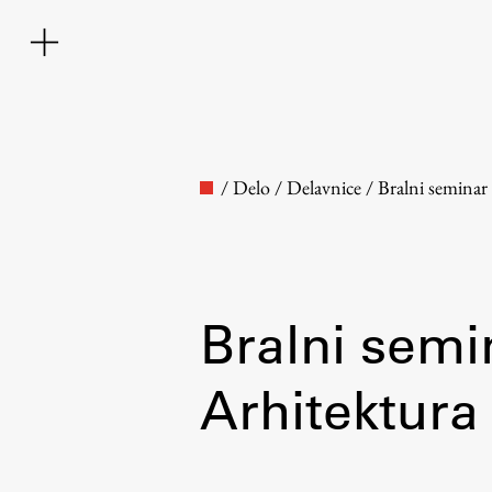
/
Delo
/
Delavnice
/
Bralni seminar 
Bralni semin
Faculty
Arhitektura
About the Faculty
Contact the Faculty