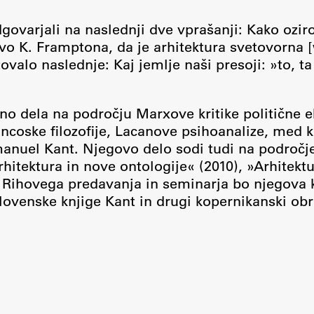
FA-ZA
govarjali na naslednji dve vprašanji: Kako ozi
vo K. Framptona, da je arhitektura svetovorna 
valo naslednje: Kaj jemlje naši presoji: »to, ta 
lno dela na področju Marxove kritike politične
coske filozofije, Lacanove psihoanalize, med kla
anuel Kant. Njegovo delo sodi tudi na področje 
rhitektura in nove ontologije« (2010), »Arhitektu
 Rihovega predavanja in seminarja bo njegova k
lovenske knjige Kant in drugi kopernikanski obrat