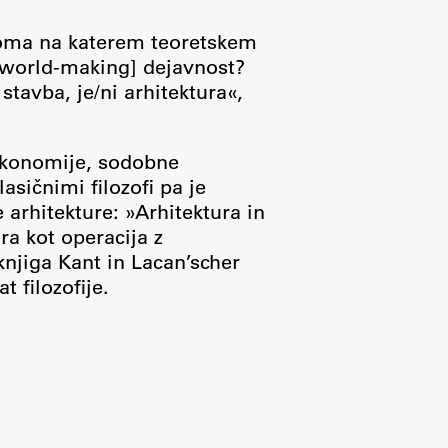
roma na katerem teoretskem
[world-making] dejavnost?
stavba, je/ni arhitektura«,
 ekonomije, sodobne
sičnimi filozofi pa je
arhitekture: »Arhitektura in
ra kot operacija z
njiga Kant in Lacan’scher
 filozofije.