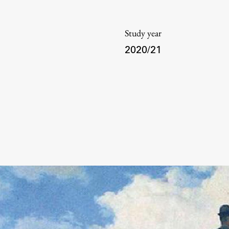
Information for Students
Study Programmes
Study year
International Exchanges
2020/21
Enrolment
Study Practice
Completing a Programme
E-classroom
ŠIS (SI)
ŠIS (EN)