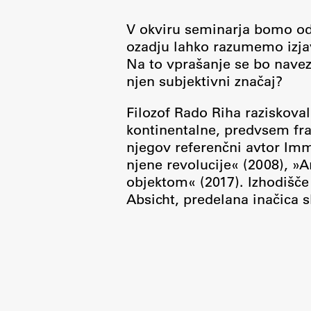
Development cooperation and
humanitarian aid – projects in Africa
V okviru seminarja bomo od
ozadju lahko razumemo izja
Na to vprašanje se bo navezo
njen subjektivni značaj?
Filozof Rado Riha raziskova
kontinentalne, predvsem fran
njegov referenčni avtor Imm
njene revolucije« (2008), »A
objektom« (2017). Izhodišče
Absicht, predelana inačica s