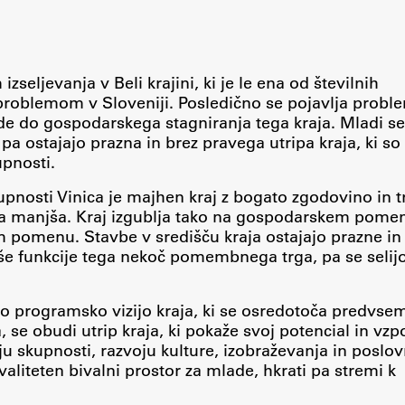
seljevanja v Beli krajini, ki je le ena od številnih
problemom v Sloveniji. Posledično se pojavlja probl
ede do gospodarskega stagniranja tega kraja. Mladi se
 pa ostajajo prazna in brez pravega utripa kraja, ki so
upnosti.
upnosti Vinica je majhen kraj z bogato zgodovino in tr
ta manjša. Kraj izgublja tako na gospodarskem pome
m pomenu. Stavbe v središču kraja ostajajo prazne in
e funkcije tega nekoč pomembnega trga, pa se selijo
vo programsko vizijo kraja, ki se osredotoča predvse
Publishing
, se obudi utrip kraja, ki pokaže svoj potencial in vz
u skupnosti, razvoju kulture, izobraževanja in poslov
valiteten bivalni prostor za mlade, hkrati pa stremi k
Collections