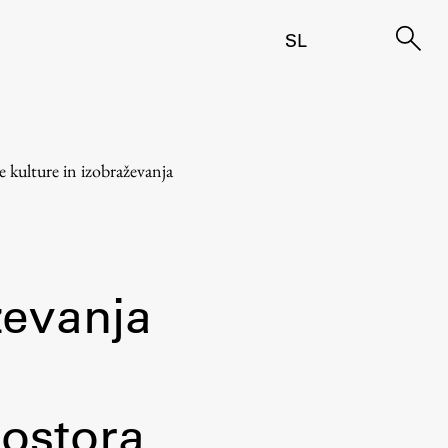
SL
e kulture in izobraževanja
ževanja
rostora