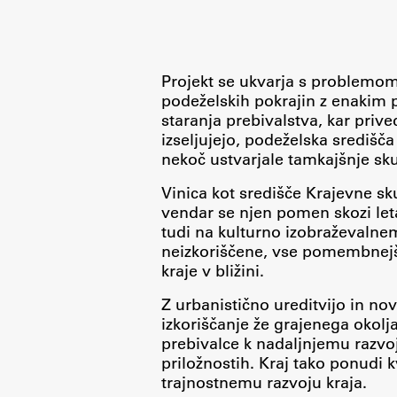
Topical
Projekt se ukvarja s problemom iz
podeželskih pokrajin z enakim 
staranja prebivalstva, kar priv
izseljujejo, podeželska središča
nekoč ustvarjale tamkajšnje sk
Vinica kot središče Krajevne sk
vendar se njen pomen skozi le
tudi na kulturno izobraževalne
neizkoriščene, vse pomembnejš
kraje v bližini.
Z urbanistično ureditvijo in no
Work
izkoriščanje že grajenega okolja
prebivalce k nadaljnjemu razvoj
priložnostih. Kraj tako ponudi k
Final Theses and Dissertations
trajnostnemu razvoju kraja.