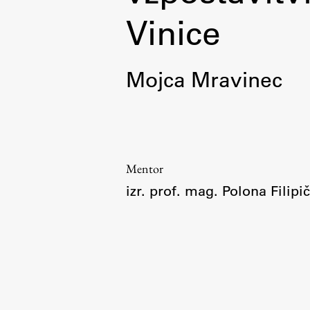
Organization
Vinice
Library
International Cooperation
Membership in Organizations
Mojca Mravinec
Contacts
Mentor
izr. prof. mag. Polona Filip