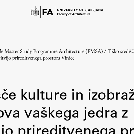
cle Master Study Programme Architecture (EMŠA)
/
Trško središč
itvijo prireditvenega prostora Vinice
šče kulture in izobra
Study
ova vaškega jedra z
Introduction to Studies
ijo prireditvenega p
Schedules