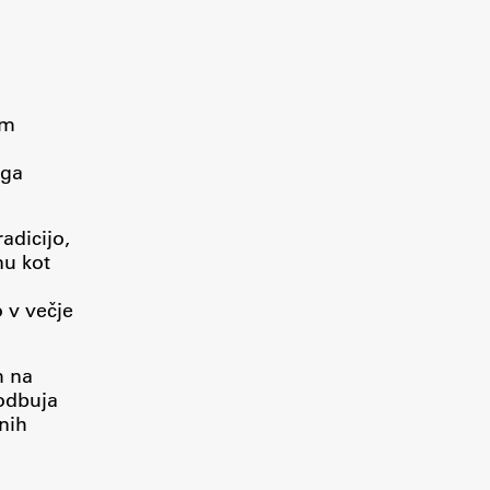
Research
em
Achievements
 ga
adicijo,
nu kot
 v večje
m na
podbuja
nih