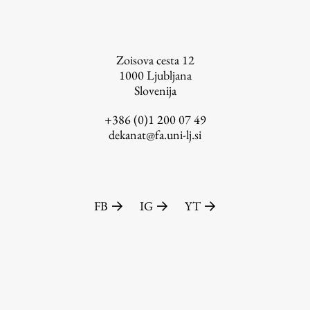
Zoisova cesta 12
1000
Ljubljana
Slovenija
+386 (0)1 200 07 49
dekanat@fa.uni-lj.si
FB
IG
YT