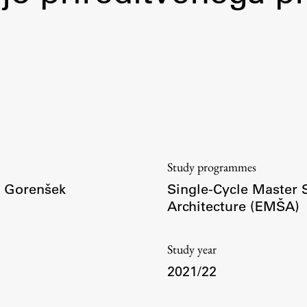
Information for Students
Study Programmes
International Exchanges
Enrolment
Study Practice
Completing a Programme
E-classroom
ŠIS (SI)
Study programmes
ŠIS (EN)
ič Gorenšek
Single-Cycle Master
Architecture (EMŠA)
Study year
2021/22