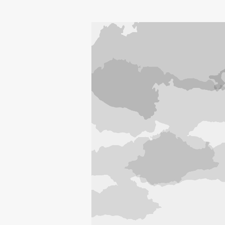
Development cooperation and
humanitarian aid – projects in Africa