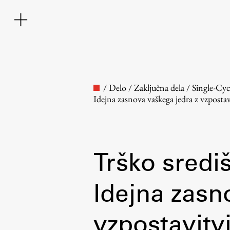
/
Delo
/
Zaključna dela
/
Single-Cy
Idejna zasnova vaškega jedra z vzpostav
Trško sredi
Faculty
Idejna zasn
About the Faculty
vzpostavitv
Contact the Faculty