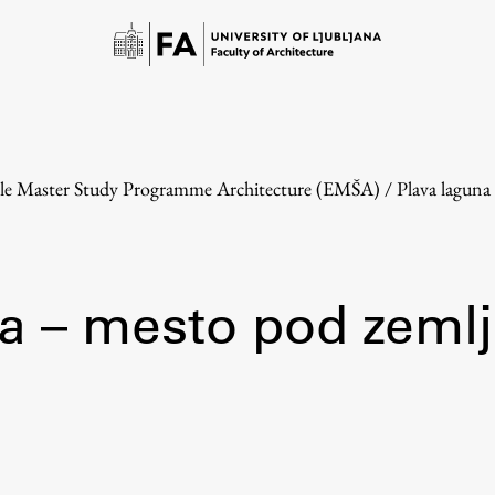
cle Master Study Programme Architecture (EMŠA)
/
Plava laguna
a – mesto pod zemlj
Study
Introduction to Studies
Schedules