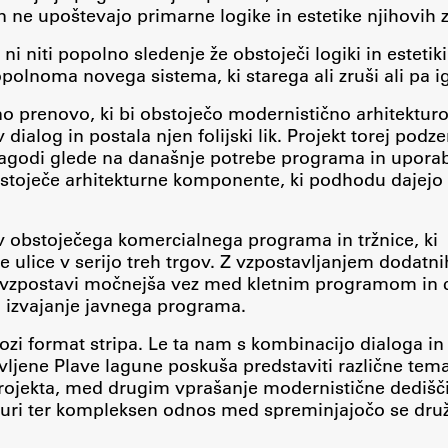
 ne upoštevajo primarne logike in estetike njihovih 
i ni niti popolno sledenje že obstoječi logiki in estetiki
opolnoma novega sistema, ki starega ali zruši ali pa i
no prenovo, ki bi obstoječo modernistično arhitektur
 dialog in postala njen folijski lik. Projekt torej podz
ilagodi glede na današnje potrebe programa in upora
bstoječe arhitekturne komponente, ki podhodu dajejo
v obstoječega komercialnega programa in tržnice, ki
 ulice v serijo treh trgov. Z vzpostavljanjem dodatni
e vzpostavi močnejša vez med kletnim programom in 
a izvajanje javnega programa.
kozi format stripa. Le ta nam s kombinacijo dialoga in
Publishing
ljene Plave lagune poskuša predstaviti različne tema
a projekta, med drugim vprašanje modernistične dedišč
uri ter kompleksen odnos med spreminjajočo se dru
Collections