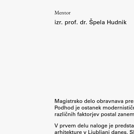
Organization
Library
Mentor
izr. prof. dr. Špela Hudnik
International Cooperation
Membership in Organizations
Contacts
Magistrsko delo obravnava pre
Podhod je ostanek modernistične
različnih faktorjev postal zanem
V prvem delu naloge je predsta
arhitekture v Ljubljani danes. S