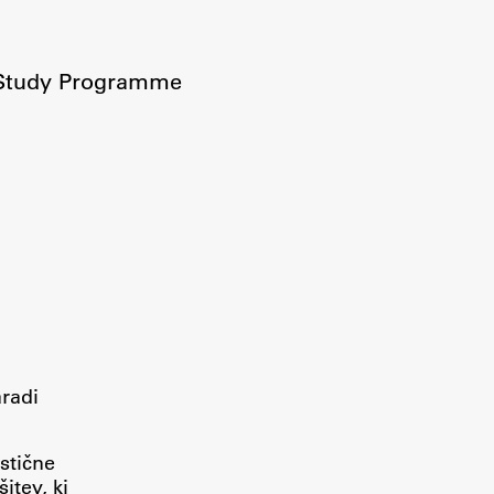
 Study Programme
.
aradi
stične
itev, ki