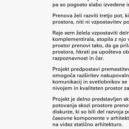
pa so pogosto slabo izvedene in
Prenova želi razviti tretjo pot, k
Topical
prostora, niti ni vzpostavitev p
Raje sem želela vzpostaviti del
komplementirala, stopila z njo v
prostor prenovi tako, da ga pr
prostora, hkrati pa upošteva o
razpoznavnost in čar.
Projekt predpostavi premestite
omogoča razširitev nakupovalne
komunikacij in svetlobnikov s
nivojem in kvaliteten prostor z
Projekt je delno predstavljen s
Work
potovanja skozi prostore prenov
diskurze, ki so bili del razvoj
časovne komponente v arhitekt
Final Theses and Dissertations
na videz statično arhitekturo.