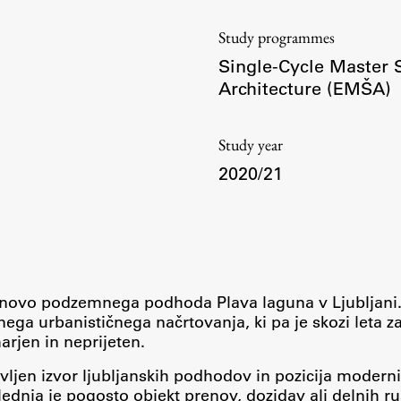
Information for Students
Study Programmes
Study programmes
Single-Cycle Master
International Exchanges
Architecture (EMŠA)
Enrolment
Study Practice
Study year
Completing a Programme
2020/21
E-classroom
ŠIS (SI)
ŠIS (EN)
novo podzemnega podhoda Plava laguna v Ljubljani
ga urbanističnega načrtovanja, ki pa je skozi leta z
arjen in neprijeten.
vljen izvor ljubljanskih podhodov in pozicija moderni
lednja je pogosto objekt prenov, dozidav ali delnih ruš