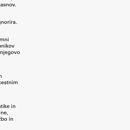
zasnov.
Research
gnorira.
o
Achievements
emni
bnikov
 njegovo
h
cestnim
tike in
ine,
žbo in