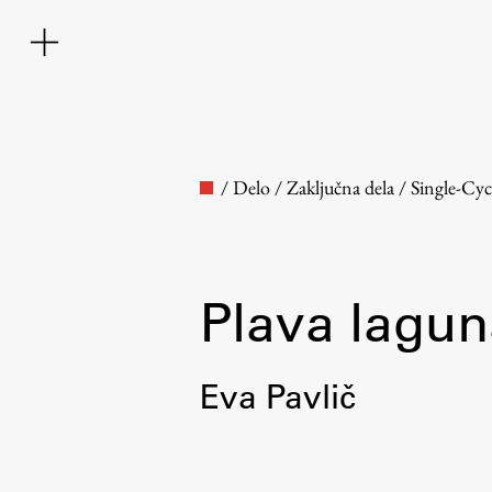
/
Delo
/
Zaključna dela
/
Single-Cy
Plava lagun
Faculty
Eva Pavlič
About the Faculty
Contact the Faculty