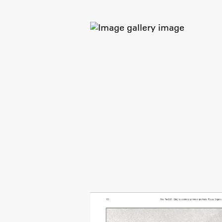
Development cooperation and
humanitarian aid – projects in Africa