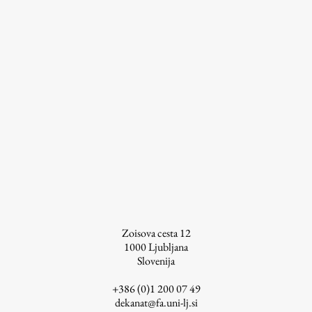
Zoisova cesta 12
1000
Ljubljana
Slovenija
+386 (0)1 200 07 49
dekanat@fa.uni-lj.si