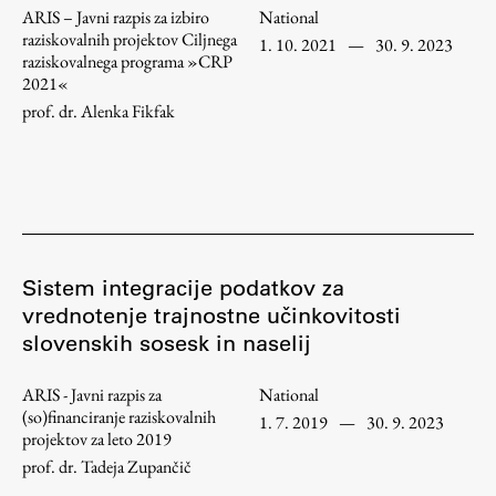
ARIS – Javni razpis za izbiro
National
raziskovalnih projektov Ciljnega
1. 10. 2021
—
30. 9. 2023
raziskovalnega programa »CRP
2021«
Work
prof. dr. Alenka Fikfak
Final Theses and Dissertations
Development cooperation and humanitarian aid –
projects in Africa
Sistem integracije podatkov za
vrednotenje trajnostne učinkovitosti
Publishing
slovenskih sosesk in naselij
Collections
ARIS - Javni razpis za
National
(so)financiranje raziskovalnih
FA-ZA
1. 7. 2019
—
30. 9. 2023
projektov za leto 2019
prof. dr. Tadeja Zupančič