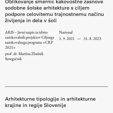
Oblikovanje smernic kakovostne zasnove
Enrolment
sodobne šolske arhitekture s ciljem
Study Practice
podpore celovitemu trajnostnemu načinu
življenja in dela v šoli
Completing a Programme
E-classroom
ARIS – Javni razpis za izbiro
National
ŠIS (SI)
raziskovalnih projektov Ciljnega
1. 9. 2021
—
31. 8. 2023
raziskovalnega programa »CRP
ŠIS (EN)
2021«
prof. dr. Martina Zbašnik
Senegačnik
Topical
Research
Arhitekturne tipologije in arhitekturne
krajine in regije Slovenije
Achievements