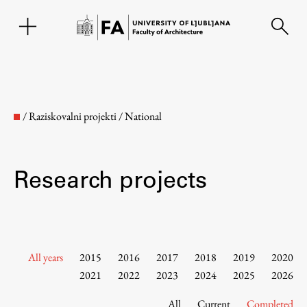
SL
/
Raziskovalni projekti
/
National
Research projects
Faculty
All years
2015
2016
2017
2018
2019
2020
2021
2022
2023
2024
2025
2026
About the Faculty
All
Current
Completed