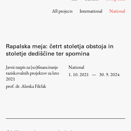
Contact the Faculty
All projects
International
National
Organization
Library
International Cooperation
Membership in Organizations
Rapalska meja: četrt stoletja obstoja in
Contacts
stoletje dediščine ter spomina
Javni razpis za (so)financiranje
National
raziskovalnih projektov za leto
1. 10. 2021
—
30. 9. 2024
Study
2021
prof. dr. Alenka Fikfak
Introduction to Studies
Schedules
Information for Students
Study Programmes
International Exchanges