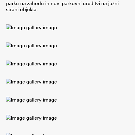
parku na zahodu in novi parkovni ureditvi na južni
strani objekta.
Work
Final Theses and Dissertations
Development cooperation and humanitarian aid –
projects in Africa
Publishing
Collections
FA-ZA