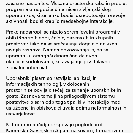
začasno nastanitev. Mešana prostorska raba in preplet
Enrolment
programa omogočita dinamičen življenjski slog
uporabnikov, ki se lahko bodisi osredotočajo na svoje
Study Practice
aktivnosti, bodisi krepijo medsebojne interakcije.
Completing a Programme
Preko nadstropij se nizajo spremljevalni programi v
E-classroom
obliki športnih enot, čajnic, bazenskih in skupnih
ŠIS (SI)
prostorov, tako da se srečevanja dogajajo na vseh
nivojih zasnove. Namen povezovanja je, da se
ŠIS (EN)
uporabniku omogoči dinamično delovno
okolje in sodelovanje, ki razvija njegov delavno –
socialni potenicial.
Uporabniki pisarn so razvijalci aplikacij in
Topical
informacijskih tehnologij, v določenih
prostorih se odvijajo tečaji za zunanje uporabnike in
goste. Zasnova temelji na prilagodljivem sistemu
postavitve pisarn odprtega tipa, ki v interakcijo med
uslužbenci in obiskovalci uvaja pojma neformalnost in
Research
ustvarjalnost.
K dobremu počutju prispevajo pogledi proti
Achievements
Kamniško-Savinjskim Alpam na severu, Tomanovem