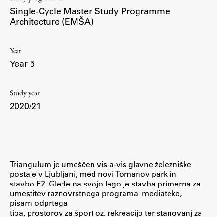
Contact the Faculty
Single-Cycle Master Study Programme
Organization
Architecture (EMŠA)
Library
International Cooperation
Year
Year 5
Membership in Organizations
Contacts
Study year
2020/21
Study
Introduction to Studies
Triangulum je umeščen vis-a-vis glavne železniške
Schedules
postaje v Ljubljani, med novi Tomanov park in
stavbo F2. Glede na svojo lego je stavba primerna za
Information for Students
umestitev raznovrstnega programa: mediateke,
Study Programmes
pisarn odprtega
tipa, prostorov za šport oz. rekreacijo ter stanovanj za
International Exchanges