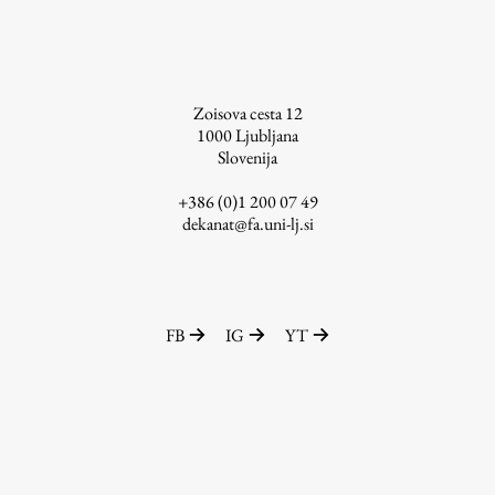
Zoisova cesta 12
1000
Ljubljana
Slovenija
+386 (0)1 200 07 49
dekanat@fa.uni-lj.si
FB
IG
YT