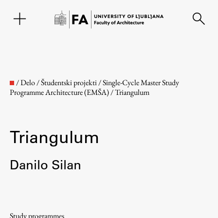
SL
/
Delo
/
Študentski projekti
/
Single-Cycle Master Study
Programme Architecture (EMŠA)
/
Triangulum
Triangulum
Danilo Silan
Faculty
About the Faculty
Study programmes