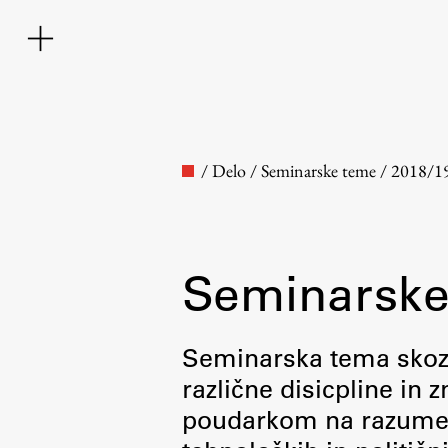
/
Delo
/
Seminarske teme
/
2018/1
Seminarske
Fakulteta
Seminarska tema skozi 
različne disicpline in
O fakulteti
poudarkom na razumevan
Osebje