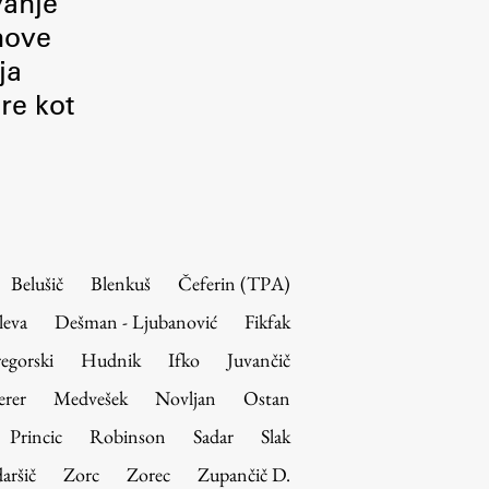
vanje
 nove
ja
re kot
Belušič
Blenkuš
Čeferin (TPA)
leva
Dešman - Ljubanović
Fikfak
egorski
Hudnik
Ifko
Juvančič
erer
Medvešek
Novljan
Ostan
Princic
Robinson
Sadar
Slak
aršič
Zorc
Zorec
Zupančič D.