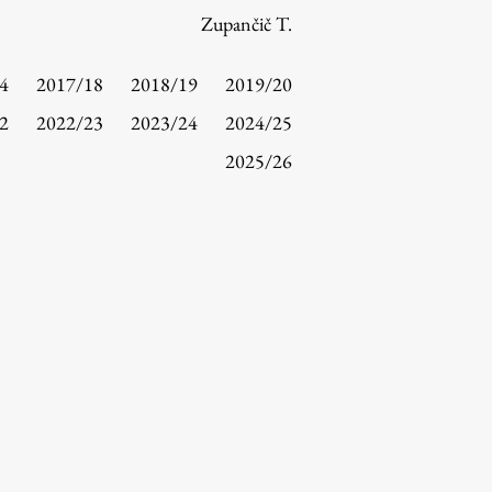
Zupančič T.
4
2017/18
2018/19
2019/20
2
2022/23
2023/24
2024/25
2025/26
Raziskovanje
Raziskovalni projekti
Dosežki
Inštituti
Svetlobni LAB