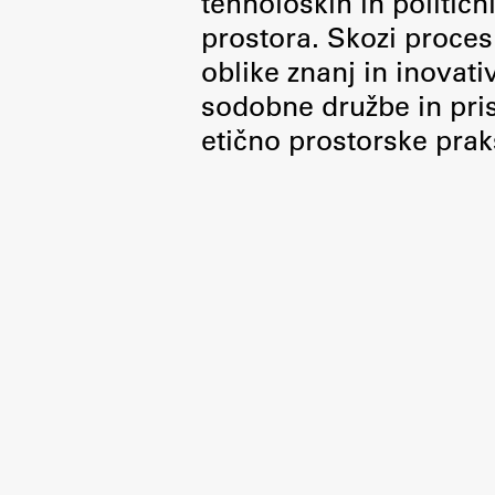
tehnoloških in politič
Organiziranost
prostora. Skozi proces 
Alumni
oblike znanj in inovati
Knjižnica
sodobne družbe in pris
Mednarodno sodelovanje
etično prostorske prak
Članstva v združenjih
Konzorciji
Tržna dejavnost
Kontakti
Intranet UL FA
Intranet UL
Osebni portal FIORI
Spletni arhiv DEPO