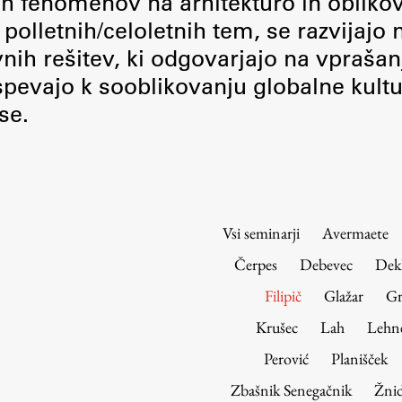
nih fenomenov na arhitekturo in obliko
Urniki
polletnih/celoletnih tem, se razvijajo
Študijski programi
vnih rešitev, ki odgovarjajo na vprašan
Predmeti
pevajo k sooblikovanju globalne kultu
Izbirni moduli EMŠA
se.
Vpis
Zaključek študija
Mednarodne izmenjave
Študijske prakse
Vsi seminarji
Avermaete
Spletna učilnica
Čerpes
Debevec
Dek
ŠIS (SI)
Filipič
Glažar
Gr
ŠIS (EN)
Krušec
Lah
Lehn
Perović
Planišček
Zbašnik Senegačnik
Žnid