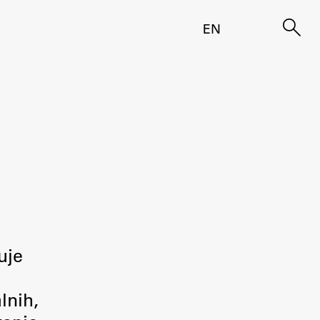
EN
uje
lnih,