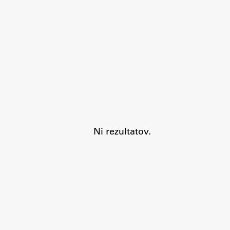
Aktualno
Obvestila
Ni rezultatov.
Novice
Koledar dogodkov
Program dela