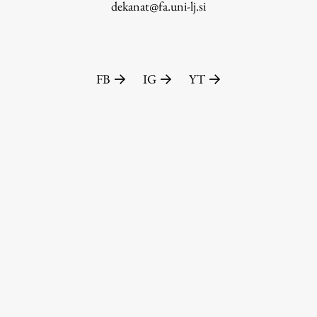
dekanat@fa.uni-lj.si
FB
IG
YT