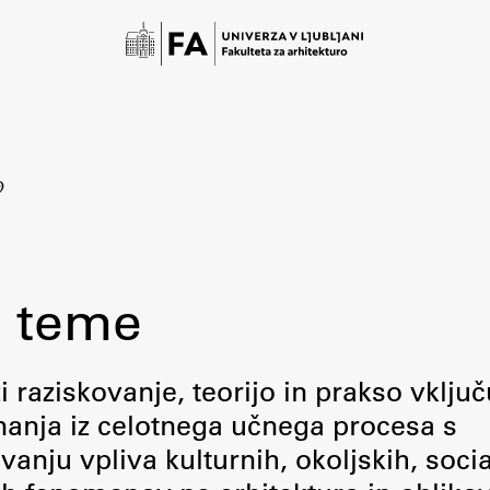
9
 teme
Študij
raziskovanje, teorijo in prakso vključ
 znanja iz celotnega učnega procesa s
Predstavitev študija
ju vpliva kulturnih, okoljskih, socia
Študentske informacije