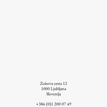
Založništvo
FA–ZA
Zbirke
Publikacije
AR – Arhitektura, raziskovanje
Zoisova cesta 12
Igra ustvarjalnosti
1000
Ljubljana
Slovenija
+386 (0)1 200 07 49