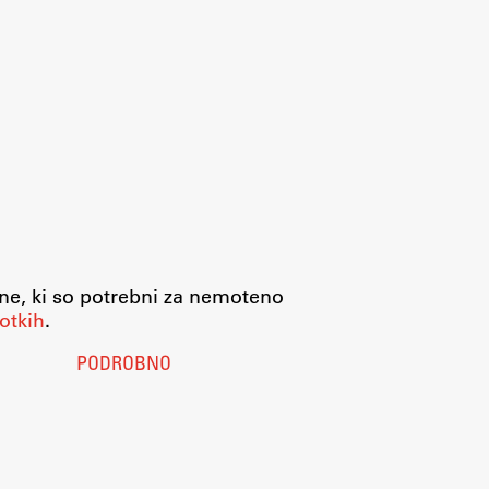
jne, ki so potrebni za nemoteno
otkih
.
PODROBNO