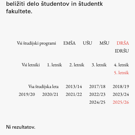
beližiti delo študentov in študentk
Osebje
fakultete.
Organiziranost
Alumni
Knjižnica
Mednarodno sodelovanje
Vsi študijski programi
EMŠA
UŠU
MŠU
DRŠA
Članstva v združenjih
IDRŠU
Konzorciji
Vsi letniki
1. letnik
2. letnik
3. letnik
4. letnik
Tržna dejavnost
5. letnik
Kontakti
Vsa študijska leta
2013/14
2017/18
2018/19
Intranet UL FA
2019/20
2020/21
2021/22
2022/23
2023/24
2024/25
2025/26
Intranet UL
Osebni portal FIORI
Spletni arhiv DEPO
Ni rezultatov.