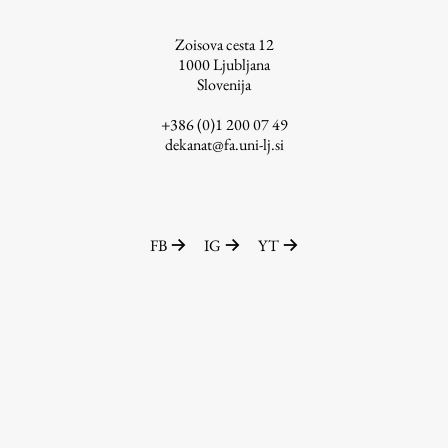
ŠIS (SI)
Zoisova cesta 12
ŠIS (EN)
1000
Ljubljana
Slovenija
+386 (0)1 200 07 49
dekanat@fa.uni-lj.si
Aktualno
Obvestila
FB
IG
YT
Novice
Koledar dogodkov
Program dela
Raziskovanje