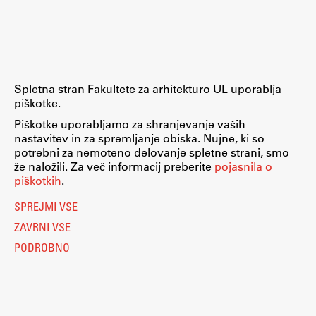
Raziskovalni projekti
Dosežki
Inštituti
Svetlobni LAB
Spletna stran Fakultete za arhitekturo UL uporablja
piškotke.
Piškotke uporabljamo za shranjevanje vaših
nastavitev in za spremljanje obiska. Nujne, ki so
Delo
potrebni za nemoteno delovanje spletne strani, smo
že naložili. Za več informacij preberite
pojasnila o
piškotkih
.
Seminarji
SPREJMI VSE
Seminarske teme
ZAVRNI VSE
Gostujoči profesor
PODROBNO
Delavnice
Študentski projekti
Ekskurzije
Natečaji