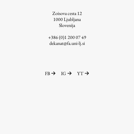
ŠIS (SI)
Zoisova cesta 12
ŠIS (EN)
1000
Ljubljana
Slovenija
+386 (0)1 200 07 49
dekanat@fa.uni-lj.si
Aktualno
Obvestila
FB
IG
YT
Novice
Koledar dogodkov
Program dela
Raziskovanje