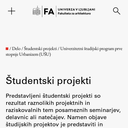
EN
/
Delo
/
Študentski projekti
/
Univerzitetni študijski program prve
stopnje Urbanizem (UŠU)
Študentski projekti
Predstavljeni študentski projekti so
rezultat raznolikih projektnih in
Fakulteta
raziskovalnih tem posameznih seminarjev,
delavnic ali natečajev. Namen objave
O fakulteti
študijskih projektov je predstaviti in