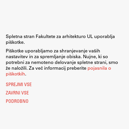
Raziskovalni projekti
Dosežki
Inštituti
Svetlobni LAB
Spletna stran Fakultete za arhitekturo UL uporablja
piškotke.
Piškotke uporabljamo za shranjevanje vaših
nastavitev in za spremljanje obiska. Nujne, ki so
Delo
potrebni za nemoteno delovanje spletne strani, smo
že naložili. Za več informacij preberite
pojasnila o
piškotkih
.
Seminarji
SPREJMI VSE
Seminarske teme
ZAVRNI VSE
Gostujoči profesor
PODROBNO
Delavnice
Študentski projekti
Ekskurzije
Natečaji