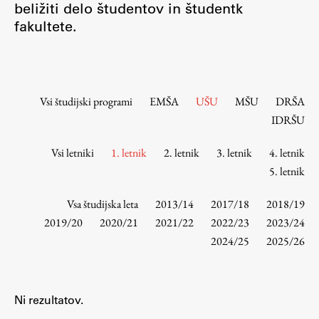
beližiti delo študentov in študentk
Osebje
fakultete.
Organiziranost
Alumni
Knjižnica
Mednarodno sodelovanje
Vsi študijski programi
EMŠA
UŠU
MŠU
DRŠA
Članstva v združenjih
IDRŠU
Konzorciji
Vsi letniki
1. letnik
2. letnik
3. letnik
4. letnik
Tržna dejavnost
5. letnik
Kontakti
Vsa študijska leta
2013/14
2017/18
2018/19
Intranet UL FA
2019/20
2020/21
2021/22
2022/23
2023/24
2024/25
2025/26
Intranet UL
Osebni portal FIORI
Spletni arhiv DEPO
Ni rezultatov.