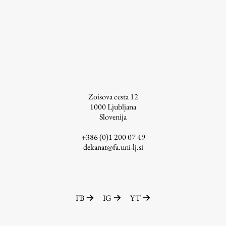
Študij
Predstavitev študija
Študentske informacije
Urniki
Zoisova cesta 12
Študijski programi
1000
Ljubljana
Slovenija
Predmeti
Izbirni moduli EMŠA
+386 (0)1 200 07 49
dekanat@fa.uni-lj.si
Vpis
Zaključek študija
Mednarodne izmenjave
Študijske prakse
FB
IG
YT
Spletna učilnica