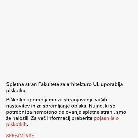
ŠIS (SI)
ŠIS (EN)
Aktualno
Obvestila
Novice
Spletna stran Fakultete za arhitekturo UL uporablja
Koledar dogodkov
piškotke.
Program dela
Piškotke uporabljamo za shranjevanje vaših
nastavitev in za spremljanje obiska. Nujne, ki so
potrebni za nemoteno delovanje spletne strani, smo
že naložili. Za več informacij preberite
pojasnila o
piškotkih
.
Raziskovanje
SPREJMI VSE