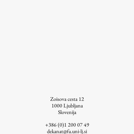
Zoisova cesta 12
1000
Ljubljana
Slovenija
+386 (0)1 200 07 49
dekanat@fa.uni-lj.si