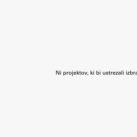
Organiziranost
Alumni
Knjižnica
Mednarodno sodelovanje
Članstva v združenjih
Konzorciji
Tržna dejavnost
Kontakti
Ni projektov, ki bi ustrezali iz
Intranet UL FA
Intranet UL
Osebni portal FIORI
Spletni arhiv DEPO