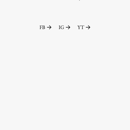
FB
IG
YT
Založništvo
FA–ZA
Zbirke
Publikacije
AR – Arhitektura, raziskovanje
Igra ustvarjalnosti