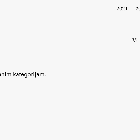
Urniki
2021
2
Študijski programi
Predmeti
Izbirni moduli EMŠA
Vsi
Vpis
Zaključek študija
Mednarodne izmenjave
Študijske prakse
branim kategorijam.
Spletna učilnica
ŠIS (SI)
ŠIS (EN)