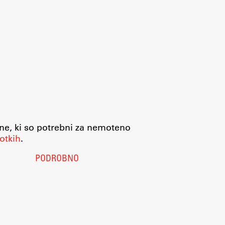
jne, ki so potrebni za nemoteno
otkih
.
PODROBNO