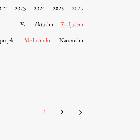
022
2023
2024
2025
2026
Vsi
Aktualni
Zaključeni
 projekti
Mednarodni
Nacionalni
Številčenje
1
2
prispevkov