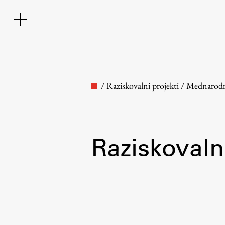
/
Raziskovalni projekti
/
Mednarod
Raziskovalni
Fakulteta
O fakulteti
Osebje