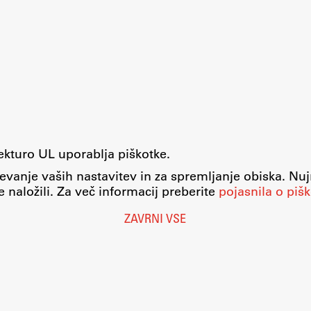
tekturo UL uporablja piškotke.
evanje vaših nastavitev in za spremljanje obiska. Nu
 naložili. Za več informacij preberite
pojasnila o pišk
ZAVRNI VSE
Nastavitve piškotkov
O piškotkih
Pravno obvestilo