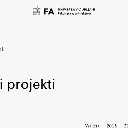
ni
 projekti
Študij
Predstavitev študija
Študentske informacije
Vsa leta
2015
2