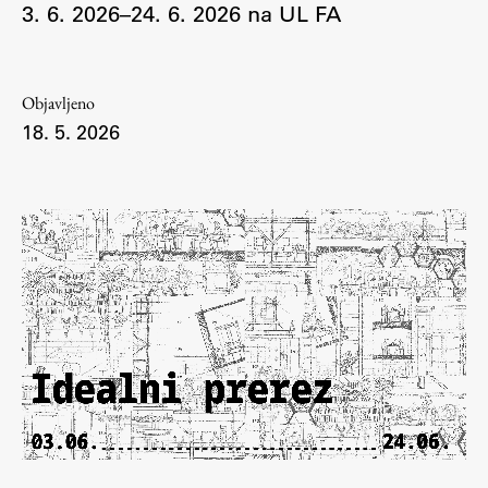
3. 6. 2026–24. 6. 2026 na UL FA
Osebje
Organiziranost
Alumni
Objavljeno
Knjižnica
18. 5. 2026
Mednarodno sodelovanje
Članstva v združenjih
Konzorciji
Tržna dejavnost
Kontakti
Intranet UL FA
Intranet UL
Osebni portal FIORI
Spletni arhiv DEPO