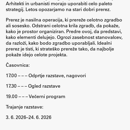
Arhitekti in urbanisti morajo uporabiti celo paleto
ŠIS (SI)
strategij. Letos opozarjamo na stari dobri prerez.
ŠIS (EN)
Prerez je nasilna operacija, ki prereže celotno zgradbo
ali sosesko. Odstrani celotna krila zgradb, da pokaže,
kako je prostor organiziran. Predre ovoj, da predstavi,
kako elementi delujejo. Ogrozi zasebnost stanovalcev,
da razloži, kako bodo zgradbo uporabljali. Idealni
Aktualno
prerez je tisti, ki strateško prereže tako, da najbolje
pokaže idejo celote projekta.
Obvestila
Časovnica:
Novice
17.00 – – – Odprtje razstave, nagovori
Koledar dogodkov
17.30 – – – Ogled razstave
Program dela
19.00 – – – Večerni program
Trajanje razstave:
3. 6. 2026–24. 6. 2026
Raziskovanje