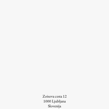
Raziskovalni projekti
Dosežki
Inštituti
Svetlobni LAB
Delo
Seminarji
Seminarske teme
Gostujoči profesor
Delavnice
Študentski projekti
Zoisova cesta 12
1000
Ljubljana
Ekskurzije
Slovenija
Natečaji