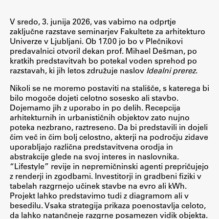
V sredo, 3. junija 2026, vas vabimo na odprtje
Študij
zaključne razstave seminarjev Fakultete za arhitekturo
Univerze v Ljubljani. Ob 17.00 jo bo v Plečnikovi
predavalnici otvoril dekan prof. Mihael Dešman, po
Predstavitev študija
kratkih predstavitvah bo potekal voden sprehod po
razstavah, ki jih letos združuje naslov
Idealni prerez
.
Študentske informacije
Urniki
Nikoli se ne moremo postaviti na stališče, s katerega bi
bilo mogoče dojeti celotno sosesko ali stavbo.
Študijski programi
Dojemamo jih z uporabo in po delih. Recepcija
Predmeti
arhitekturnih in urbanističnih objektov zato nujno
poteka nezbrano, raztreseno. Da bi predstavili in dojeli
Izbirni moduli EMŠA
čim več in čim bolj celostno, akterji na področju zidave
Vpis
uporabljajo različna predstavitvena orodja in
abstrakcije glede na svoj interes in naslovnika.
Zaključek študija
“Lifestyle” revije in nepremičninski agenti prepričujejo
Mednarodne izmenjave
z renderji in zgodbami. Investitorji in gradbeni fiziki v
tabelah razgrnejo učinek stavbe na evro ali kWh.
Študijske prakse
Projekt lahko predstavimo tudi z diagramom ali v
besedilu. Vsaka strategija prikaza poenostavlja celoto,
da lahko natančneje razgrne posamezen vidik objekta.
Spletna učilnica