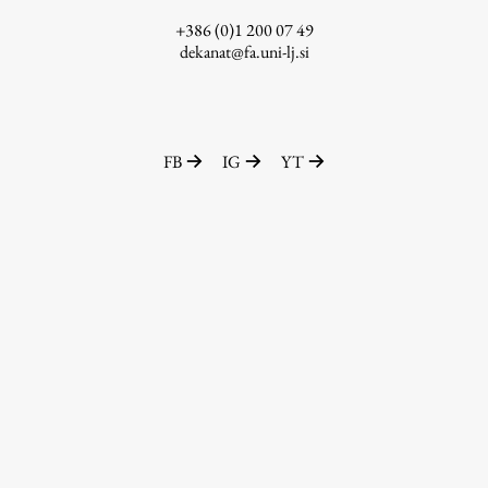
+386 (0)1 200 07 49
Zaključna dela
dekanat@fa.uni-lj.si
Razvojno sodelovanje in humanitarna pomoč
FB
IG
YT
Založništvo
FA–ZA
Zbirke
Publikacije
AR – Arhitektura, raziskovanje
Igra ustvarjalnosti