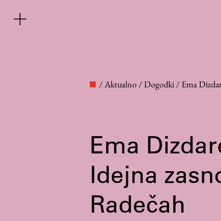
/
Aktualno
/
Dogodki
/
Ema Dizdar
Ema Dizdare
Fakulteta
Idejna zas
Radečah
O fakulteti
Osebje