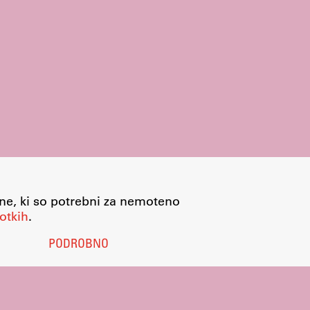
jne, ki so potrebni za nemoteno
otkih
.
PODROBNO