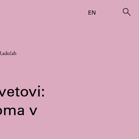
EN
 Radečah
vetovi:
oma v