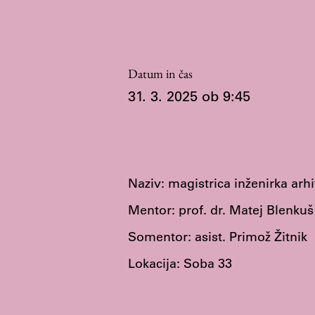
Organiziranost
Alumni
Knjižnica
Datum in čas
Mednarodno sodelovanje
31. 3. 2025 ob 9:45
Članstva v združenjih
Konzorciji
Tržna dejavnost
Kontakti
Naziv: magistrica inženirka arhi
Intranet UL FA
Mentor: prof. dr. Matej Blenkuš
Intranet UL
Somentor: asist. Primož Žitnik
Osebni portal FIORI
Lokacija: Soba 33
Spletni arhiv DEPO