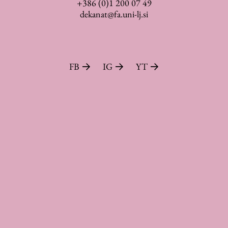
+386 (0)1 200 07 49
dekanat@fa.uni-lj.si
Založništvo
FB
IG
YT
FA–ZA
Zbirke
Publikacije
AR – Arhitektura, raziskovanje
Igra ustvarjalnosti