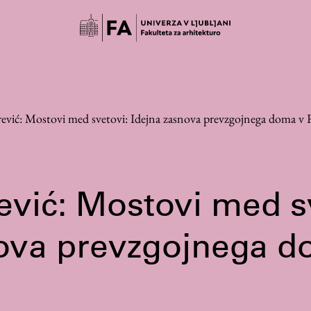
ević: Mostovi med svetovi: Idejna zasnova prevzgojnega doma v
vić: Mostovi med s
Študij
nova prevzgojnega d
Predstavitev študija
Študentske informacije