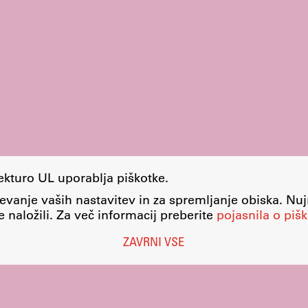
tekturo UL uporablja piškotke.
evanje vaših nastavitev in za spremljanje obiska. Nu
 naložili. Za več informacij preberite
pojasnila o pišk
ZAVRNI VSE
Nastavitve piškotkov