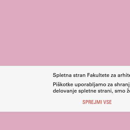
pomoč
Spletna stran Fakultete za arhi
Piškotke uporabljamo za shranj
delovanje spletne strani, smo že
SPREJMI VSE