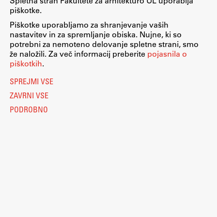
Spletna stran Fakultete za arhitekturo UL uporablja
piškotke.
Piškotke uporabljamo za shranjevanje vaših
nastavitev in za spremljanje obiska. Nujne, ki so
potrebni za nemoteno delovanje spletne strani, smo
že naložili. Za več informacij preberite
pojasnila o
piškotkih
.
SPREJMI VSE
ZAVRNI VSE
PODROBNO