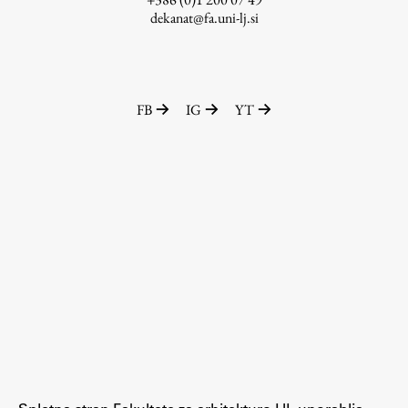
dekanat@fa.uni-lj.si
Zaključna dela
Razvojno sodelovanje in humanitarna pomoč
FB
IG
YT
Založništvo
FA–ZA
Zbirke
Publikacije
AR – Arhitektura, raziskovanje
Igra ustvarjalnosti