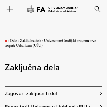
EN
/
Delo
/
Zaključna dela
/
Univerzitetni študijski program prve
stopnje Urbanizem (UŠU)
Zaključna dela
Fakulteta
Zagovori zaključnih del
O fakulteti
Repozitorij Univerze v Ljubljani (RUL)