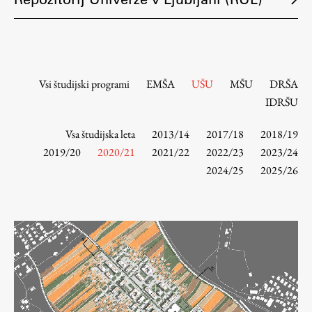
Osebje
Organiziranost
Alumni
Knjižnica
Vsi študijski programi
EMŠA
UŠU
MŠU
DRŠA
Mednarodno sodelovanje
IDRŠU
Članstva v združenjih
Konzorciji
Vsa študijska leta
2013/14
2017/18
2018/19
2019/20
2020/21
2021/22
2022/23
2023/24
Tržna dejavnost
2024/25
2025/26
Kontakti
Intranet UL FA
Intranet UL
Osebni portal FIORI
Spletni arhiv DEPO