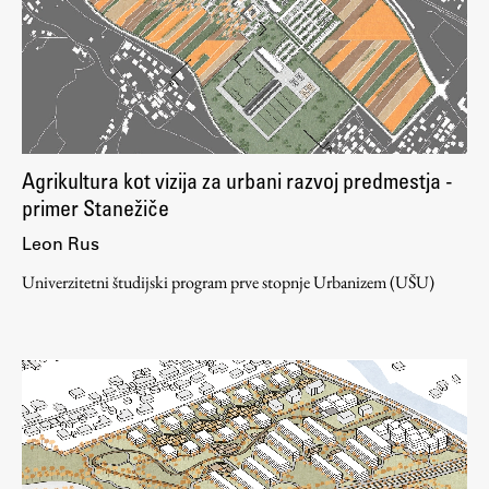
Študij
Predstavitev študija
Študentske informacije
Agrikultura kot vizija za urbani razvoj predmestja -
Urniki
primer Stanežiče
Študijski programi
Leon Rus
Predmeti
Univerzitetni študijski program prve stopnje Urbanizem (UŠU)
Izbirni moduli EMŠA
Vpis
Zaključek študija
Mednarodne izmenjave
Študijske prakse
Spletna učilnica