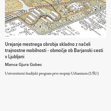
ŠIS (SI)
ŠIS (EN)
Aktualno
Urejanje mestnega obrobja skladno z načeli
trajnostne mobilnosti - območje ob Barjanski cesti
Obvestila
v Ljubljani
Novice
Manca Gjura Gobec
Koledar dogodkov
Univerzitetni študijski program prve stopnje Urbanizem (UŠU)
Program dela
Raziskovanje