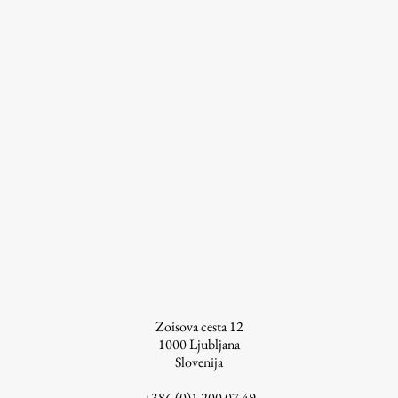
Raziskovalni projekti
Dosežki
Inštituti
Svetlobni LAB
Delo
Seminarji
Seminarske teme
Gostujoči profesor
Delavnice
Zoisova cesta 12
1000
Ljubljana
Študentski projekti
Slovenija
Ekskurzije
+386 (0)1 200 07 49
Natečaji