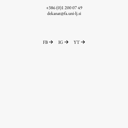
+386 (0)1 200 07 49
dekanat@fa.uni-lj.si
FB
IG
YT