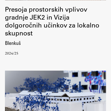
ŠIS (SI)
Presoja prostorskih vplivov
ŠIS (EN)
gradnje JEK2 in Vizija
dolgoročnih učinkov za lokalno
skupnost
Aktualno
Blenkuš
2024/25
Obvestila
Novice
Koledar dogodkov
Program dela
Raziskovanje