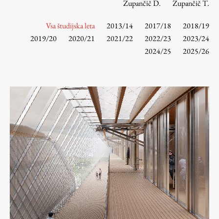
Zupančič D.
Zupančič T.
Vsa študijska leta
2013/14
2017/18
2018/19
Študij
2019/20
2020/21
2021/22
2022/23
2023/24
2024/25
2025/26
Predstavitev študija
Študentske informacije
Urniki
Študijski programi
Predmeti
Izbirni moduli EMŠA
Vpis
Zaključek študija
Mednarodne izmenjave
Študijske prakse
Spletna učilnica