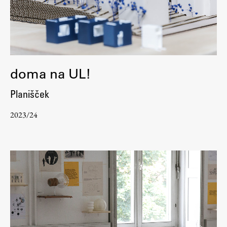
Raziskovalni projekti
Dosežki
Inštituti
Svetlobni LAB
doma na UL!
Planišček
Delo
2023/24
Seminarji
Seminarske teme
Gostujoči profesor
Delavnice
Študentski projekti
Ekskurzije
Natečaji