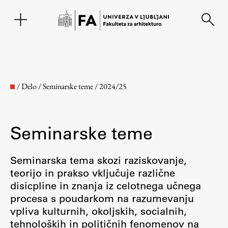
EN
/
Delo
/
Seminarske teme
/
2024/25
Seminarske teme
Seminarska tema skozi raziskovanje,
teorijo in prakso vključuje različne
disicpline in znanja iz celotnega učnega
Fakulteta
procesa s poudarkom na razumevanju
vpliva kulturnih, okoljskih, socialnih,
O fakulteti
tehnoloških in političnih fenomenov na