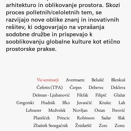
Osebje
arhitekturo in oblikovanje prostora. Skozi
proces polletnih/celoletnih tem, se
Organiziranost
razvijajo nove oblike znanj in inovativnih
Alumni
rešitev, ki odgovarjajo na vprašanja
Knjižnica
sodobne družbe in prispevajo k
Mednarodno sodelovanje
sooblikovanju globalne kulture kot etično
Članstva v združenjih
prostorske prakse.
Konzorciji
Tržna dejavnost
Kontakti
Vsi seminarji
Avermaete
Belušič
Blenkuš
Čeferin (TPA)
Čerpes
Debevec
Dekleva
Intranet UL FA
Dešman - Ljubanović
Fikfak
Filipič
Glažar
Intranet UL
Gregorski
Hudnik
Ifko
Juvančič
Krušec
Lah
Osebni portal FIORI
Lehnerer
Medvešek
Novljan
Ostan
Perović
Planišček
Princic
Robinson
Sadar
Slak
Spletni arhiv DEPO
Zbašnik Senegačnik
Žnidaršič
Zorc
Zorec