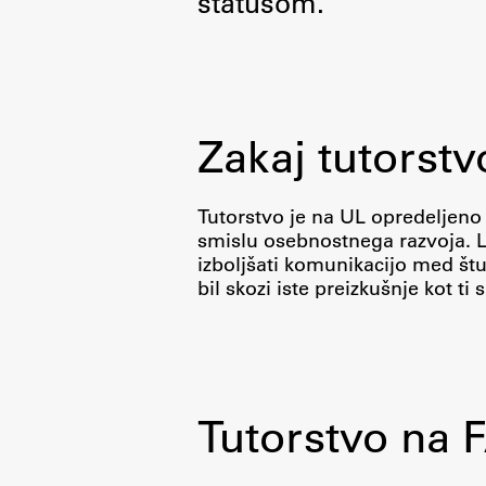
statusom.
Organiziranost
Alumni
Knjižnica
Mednarodno sodelovanje
Zakaj tutorstv
Članstva v združenjih
Konzorciji
Tutorstvo je na UL opredeljeno
Tržna dejavnost
smislu osebnostnega razvoja. Le
Kontakti
izboljšati komunikacijo med štud
bil skozi iste preizkušnje kot ti
Intranet UL FA
Intranet UL
Osebni portal FIORI
Tutorstvo na 
Spletni arhiv DEPO