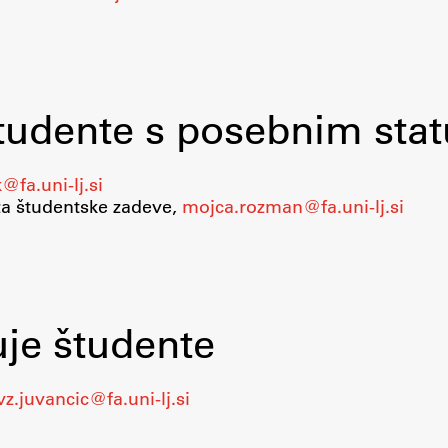
študente s posebnim st
k@fa.uni-lj.si
za študentske zadeve,
mojca.rozman@fa.uni-lj.si
uje študente
z.juvancic@fa.uni-lj.si