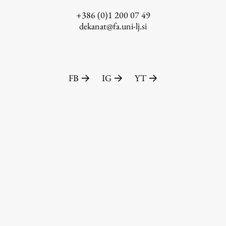
+386 (0)1 200 07 49
dekanat@fa.uni-lj.si
FB
IG
YT