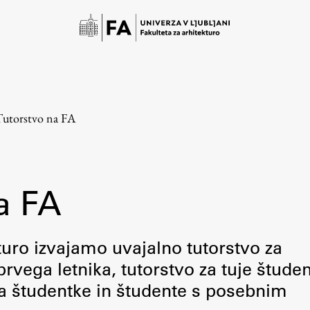
utorstvo na FA
a FA
Študij
kturo izvajamo uvajalno tutorstvo za
rvega letnika, tutorstvo za tuje študen
Predstavitev študija
za študentke in študente s posebnim
Študentske informacije