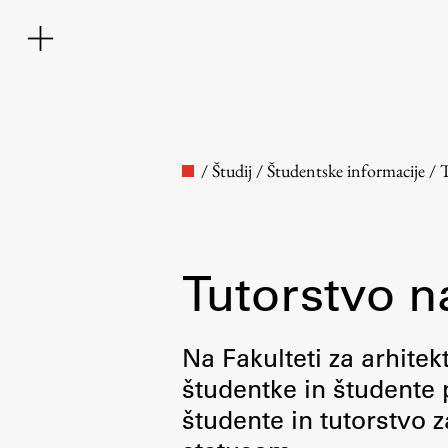
/
Študij
/
Študentske informacije
/
T
Tutorstvo n
Fakulteta
Na Fakulteti za arhite
študentke in študente p
O fakulteti
študente in tutorstvo 
Osebje