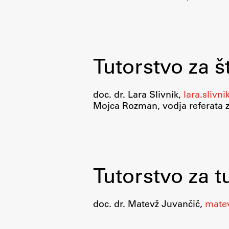
pomoč
Tutorstvo za 
doc. dr. Lara Slivnik,
lara.slivni
Mojca Rozman, vodja referata 
Tutorstvo za t
doc. dr. Matevž Juvančič,
matev