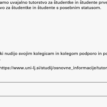
jamo uvajalno tutorstvo za študentke in študente prveg
stvo za študentke in študente s posebnim statusom.
i, ki nudijo svojim kolegicam in kolegom podporo in 
.
https://www.uni-lj.si/studij/osnovne_informacije/tutor