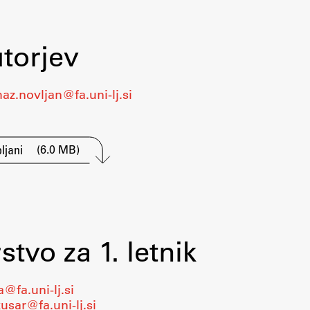
torjev
Založništvo
az.novljan@fa.uni-lj.si
FA–ZA
(6.0 MB)
ljani
Zbirke
Publikacije
AR – Arhitektura, raziskovanje
stvo za 1. letnik
Igra ustvarjalnosti
@fa.uni-lj.si
sar@fa.uni-lj.si