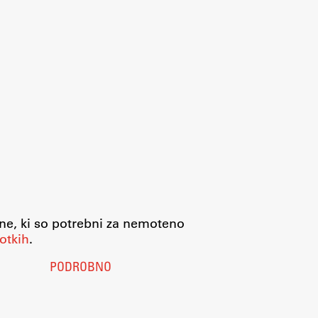
jne, ki so potrebni za nemoteno
otkih
.
PODROBNO