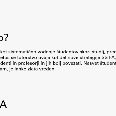
Urniki
Študijski programi
Predmeti
Izbirni moduli EMŠA
o?
Vpis
Zaključek študija
 kot sistematično vodenje študentov skozi študij, pr
Mednarodne izmenjave
tos se tutorstvo uvaja kot del nove strategije ŠS FA,
Študijske prakse
enti in profesorji in jih bolj povezati. Nasvet študenta
 sam, je lahko zlata vreden.
Spletna učilnica
ŠIS (SI)
ŠIS (EN)
FA