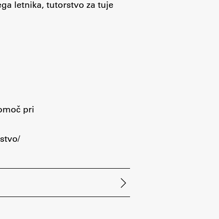
a letnika, tutorstvo za tuje
Raziskovanje
pomoč pri
Raziskovalni projekti
Dosežki
stvo/
Inštituti
Svetlobni LAB