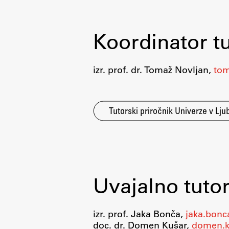
Koordinator tu
Delo
izr. prof. dr. Tomaž Novljan,
tom
Seminarji
Tutorski priročnik Univerze v Ljub
Seminarske teme
Gostujoči profesor
Delavnice
Študentski projekti
Uvajalno tutor
Ekskurzije
Natečaji
Zaključna dela
izr. prof. Jaka Bonča,
jaka.bonca
doc. dr. Domen Kušar,
domen.ku
Razvojno sodelovanje in humanitarna