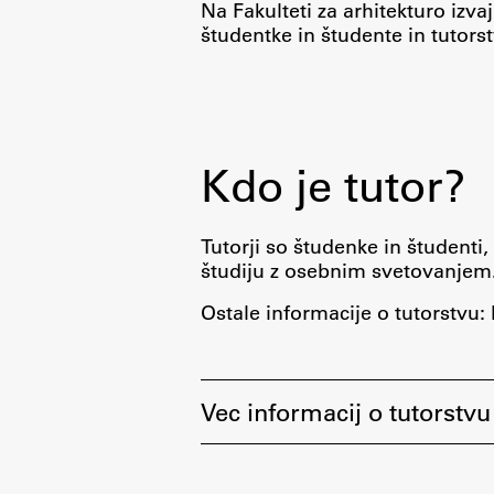
Na Fakulteti za arhitekturo izva
študentke in študente in tutor
Kdo je tutor?
Aktualno
Tutorji so študenke in študent
študiju z osebnim svetovanjem
Obvestila
Novice
Ostale informacije o tutorstvu: 
Koledar dogodkov
Program dela
Vec informacij o tutorstvu