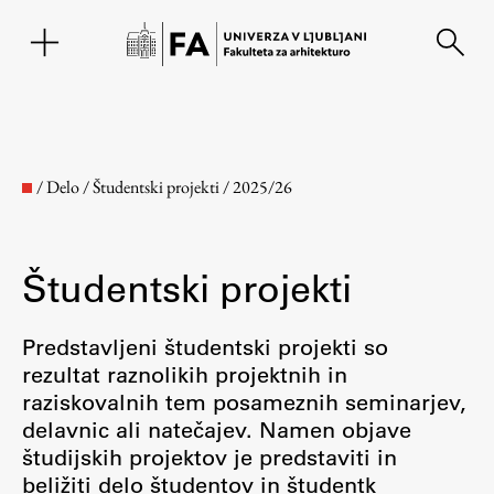
EN
/
Delo
/
Študentski projekti
/
2025/26
Študentski projekti
Predstavljeni študentski projekti so
rezultat raznolikih projektnih in
raziskovalnih tem posameznih seminarjev,
Fakulteta
delavnic ali natečajev. Namen objave
študijskih projektov je predstaviti in
O fakulteti
beližiti delo študentov in študentk