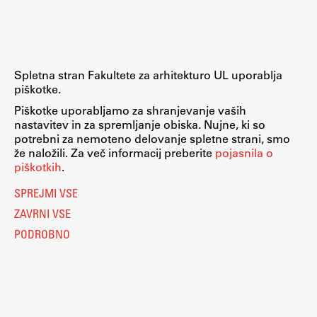
Raziskovalni projekti
Dosežki
Inštituti
Spletna stran Fakultete za arhitekturo UL uporablja
Svetlobni LAB
piškotke.
Piškotke uporabljamo za shranjevanje vaših
nastavitev in za spremljanje obiska. Nujne, ki so
potrebni za nemoteno delovanje spletne strani, smo
Delo
že naložili. Za več informacij preberite
pojasnila o
piškotkih
.
Seminarji
SPREJMI VSE
Seminarske teme
ZAVRNI VSE
Gostujoči profesor
PODROBNO
Delavnice
Študentski projekti
Ekskurzije
Natečaji