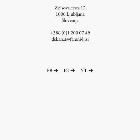
Zoisova cesta 12
ŠIS (SI)
1000
Ljubljana
ŠIS (EN)
Slovenija
+386 (0)1 200 07 49
dekanat@fa.uni-lj.si
Aktualno
Obvestila
FB
IG
YT
Novice
Koledar dogodkov
Program dela
Raziskovanje