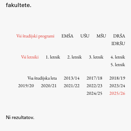
Osebje
fakultete.
Organiziranost
Alumni
Knjižnica
Vsi študijski programi
EMŠA
UŠU
MŠU
DRŠA
Mednarodno sodelovanje
IDRŠU
Članstva v združenjih
Konzorciji
Vsi letniki
1. letnik
2. letnik
3. letnik
4. letnik
5. letnik
Tržna dejavnost
Kontakti
Vsa študijska leta
2013/14
2017/18
2018/19
2019/20
2020/21
2021/22
2022/23
2023/24
Intranet UL FA
2024/25
2025/26
Intranet UL
Osebni portal FIORI
Ni rezultatov.
Spletni arhiv DEPO