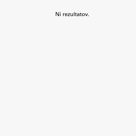
Ni rezultatov.
Aktualno
Obvestila
Novice
Koledar dogodkov
Program dela