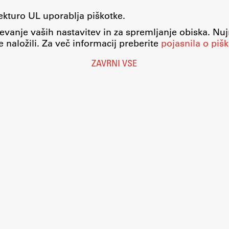
tekturo UL uporablja piškotke.
evanje vaših nastavitev in za spremljanje obiska. Nu
 naložili. Za več informacij preberite
pojasnila o pišk
ZAVRNI VSE
Nastavitve piškotkov
O piškotkih
Pravno obvestilo
Varstvo osebnih podatkov
Katalog informacij javnega značaja
Dostopnost