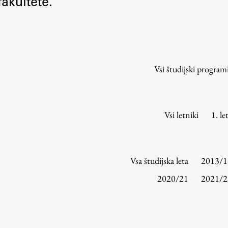
akultete.
Urniki
Študijski programi
Predmeti
Izbirni moduli EMŠA
Vsi študijski program
Vpis
Zaključek študija
Mednarodne izmenjave
Vsi letniki
1. le
Študijske prakse
Spletna učilnica
Vsa študijska leta
2013/1
ŠIS (SI)
2020/21
2021/2
ŠIS (EN)