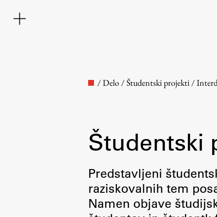
/
Delo
/
Študentski projekti
/
Inter
Študentski 
Fakulteta
Predstavljeni študentsk
raziskovalnih tem posa
O fakulteti
Namen objave študijskih
Osebje