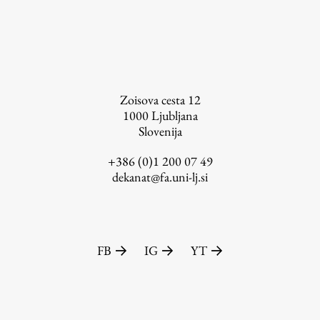
Založništvo
Zoisova cesta 12
1000
Ljubljana
Slovenija
FA–ZA
Zbirke
+386 (0)1 200 07 49
dekanat@fa.uni-lj.si
Publikacije
AR – Arhitektura, raziskovanje
Igra ustvarjalnosti
FB
IG
YT