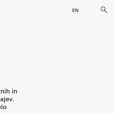
EN
tnih in
ajev.
elo