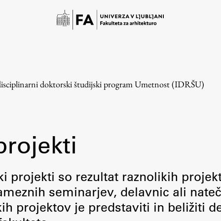
disciplinarni doktorski študijski program Umetnost (IDRŠU)
projekti
Študij
i projekti so rezultat raznolikih projek
meznih seminarjev, delavnic ali nateč
Predstavitev študija
 projektov je predstaviti in beližiti d
Študentske informacije