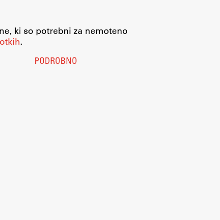
jne, ki so potrebni za nemoteno
otkih
.
PODROBNO