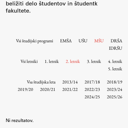
beližiti delo študentov in študentk
Osebje
fakultete.
Organiziranost
Alumni
Knjižnica
Mednarodno sodelovanje
Vsi študijski programi
EMŠA
UŠU
MŠU
DRŠA
Članstva v združenjih
IDRŠU
Konzorciji
Vsi letniki
1. letnik
2. letnik
3. letnik
4. letnik
Tržna dejavnost
5. letnik
Kontakti
Vsa študijska leta
2013/14
2017/18
2018/19
Intranet UL FA
2019/20
2020/21
2021/22
2022/23
2023/24
2024/25
2025/26
Intranet UL
Osebni portal FIORI
Spletni arhiv DEPO
Ni rezultatov.