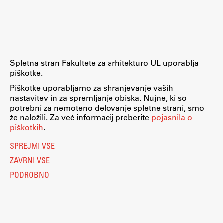
Raziskovalni projekti
Dosežki
Inštituti
Svetlobni LAB
Spletna stran Fakultete za arhitekturo UL uporablja
piškotke.
Piškotke uporabljamo za shranjevanje vaših
nastavitev in za spremljanje obiska. Nujne, ki so
Delo
potrebni za nemoteno delovanje spletne strani, smo
že naložili. Za več informacij preberite
pojasnila o
piškotkih
.
Seminarji
SPREJMI VSE
Seminarske teme
ZAVRNI VSE
Gostujoči profesor
PODROBNO
Delavnice
Študentski projekti
Ekskurzije
Natečaji