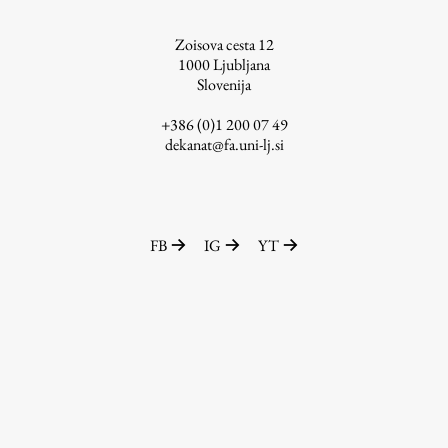
ŠIS (SI)
Zoisova cesta 12
ŠIS (EN)
1000
Ljubljana
Slovenija
+386 (0)1 200 07 49
dekanat@fa.uni-lj.si
Aktualno
Obvestila
FB
IG
YT
Novice
Koledar dogodkov
Program dela
Raziskovanje