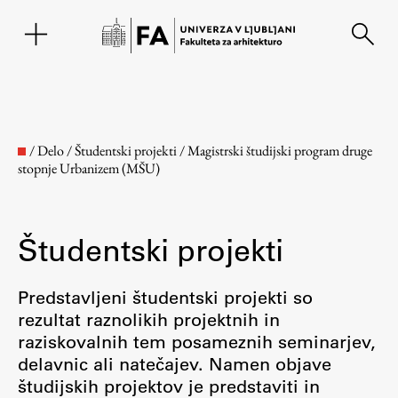
EN
/
Delo
/
Študentski projekti
/
Magistrski študijski program druge
stopnje Urbanizem (MŠU)
Študentski projekti
Predstavljeni študentski projekti so
rezultat raznolikih projektnih in
Fakulteta
raziskovalnih tem posameznih seminarjev,
delavnic ali natečajev. Namen objave
O fakulteti
študijskih projektov je predstaviti in