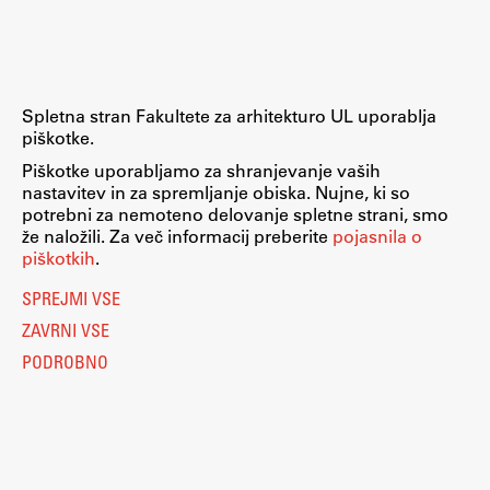
Raziskovalni projekti
Dosežki
Inštituti
Spletna stran Fakultete za arhitekturo UL uporablja
Svetlobni LAB
piškotke.
Piškotke uporabljamo za shranjevanje vaših
nastavitev in za spremljanje obiska. Nujne, ki so
potrebni za nemoteno delovanje spletne strani, smo
Delo
že naložili. Za več informacij preberite
pojasnila o
piškotkih
.
Seminarji
SPREJMI VSE
Seminarske teme
ZAVRNI VSE
Gostujoči profesor
PODROBNO
Delavnice
Študentski projekti
Ekskurzije
Natečaji