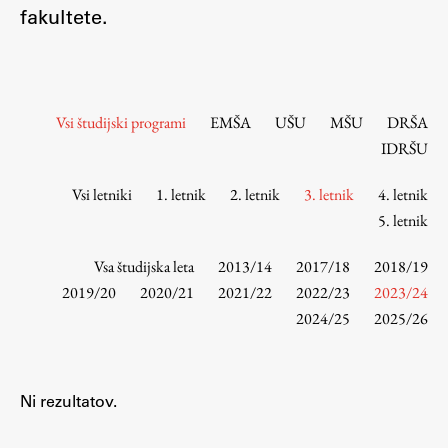
Osebje
fakultete.
Organiziranost
Alumni
Knjižnica
Vsi študijski programi
EMŠA
UŠU
MŠU
DRŠA
Mednarodno sodelovanje
IDRŠU
Članstva v združenjih
Konzorciji
Vsi letniki
1. letnik
2. letnik
3. letnik
4. letnik
5. letnik
Tržna dejavnost
Kontakti
Vsa študijska leta
2013/14
2017/18
2018/19
2019/20
2020/21
2021/22
2022/23
2023/24
Intranet UL FA
2024/25
2025/26
Intranet UL
Osebni portal FIORI
Ni rezultatov.
Spletni arhiv DEPO