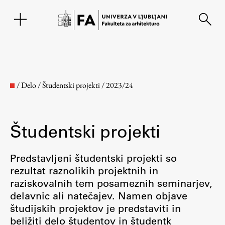
EN
/
Delo
/
Študentski projekti
/
2023/24
Študentski projekti
Predstavljeni študentski projekti so
rezultat raznolikih projektnih in
raziskovalnih tem posameznih seminarjev,
Fakulteta
delavnic ali natečajev. Namen objave
študijskih projektov je predstaviti in
O fakulteti
beližiti delo študentov in študentk