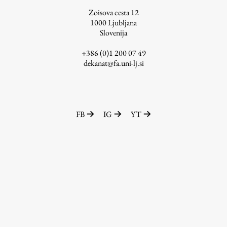
Zoisova cesta 12
ŠIS (SI)
1000
Ljubljana
ŠIS (EN)
Slovenija
+386 (0)1 200 07 49
dekanat@fa.uni-lj.si
Aktualno
Obvestila
FB
IG
YT
Novice
Koledar dogodkov
Program dela
Raziskovanje