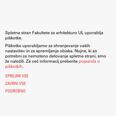
Raziskovalni projekti
Dosežki
Inštituti
Svetlobni LAB
Spletna stran Fakultete za arhitekturo UL uporablja
piškotke.
Piškotke uporabljamo za shranjevanje vaših
nastavitev in za spremljanje obiska. Nujne, ki so
Delo
potrebni za nemoteno delovanje spletne strani, smo
že naložili. Za več informacij preberite
pojasnila o
piškotkih
.
Seminarji
SPREJMI VSE
Seminarske teme
ZAVRNI VSE
Gostujoči profesor
PODROBNO
Delavnice
Študentski projekti
Ekskurzije
Natečaji