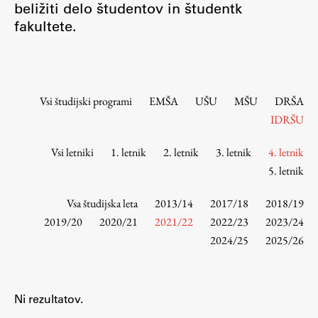
beližiti delo študentov in študentk
Osebje
fakultete.
Organiziranost
Alumni
Knjižnica
Mednarodno sodelovanje
Vsi študijski programi
EMŠA
UŠU
MŠU
DRŠA
Članstva v združenjih
IDRŠU
Konzorciji
Vsi letniki
1. letnik
2. letnik
3. letnik
4. letnik
Tržna dejavnost
5. letnik
Kontakti
Vsa študijska leta
2013/14
2017/18
2018/19
Intranet UL FA
2019/20
2020/21
2021/22
2022/23
2023/24
2024/25
2025/26
Intranet UL
Osebni portal FIORI
Spletni arhiv DEPO
Ni rezultatov.