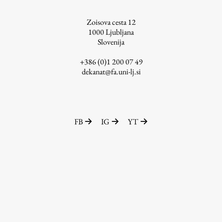
ŠIS (SI)
Zoisova cesta 12
ŠIS (EN)
1000
Ljubljana
Slovenija
+386 (0)1 200 07 49
dekanat@fa.uni-lj.si
Aktualno
Obvestila
FB
IG
YT
Novice
Koledar dogodkov
Program dela
Raziskovanje