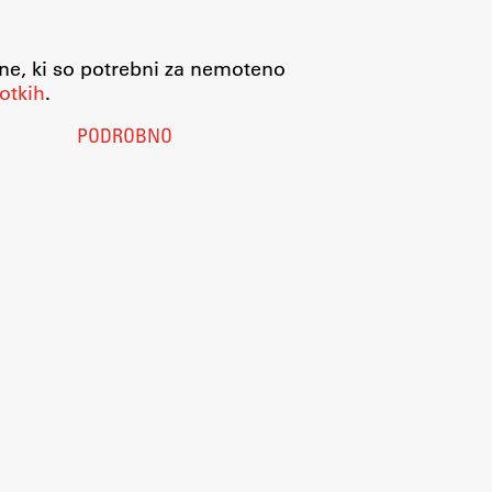
jne, ki so potrebni za nemoteno
otkih
.
PODROBNO