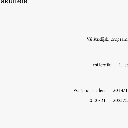
akultete.
Urniki
Študijski programi
Predmeti
Izbirni moduli EMŠA
Vsi študijski program
Vpis
Zaključek študija
Mednarodne izmenjave
Vsi letniki
1. le
Študijske prakse
Spletna učilnica
Vsa študijska leta
2013/1
ŠIS (SI)
2020/21
2021/2
ŠIS (EN)