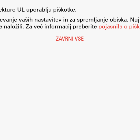
tekturo UL uporablja piškotke.
evanje vaših nastavitev in za spremljanje obiska. Nu
 naložili. Za več informacij preberite
pojasnila o pišk
ZAVRNI VSE
Nastavitve piškotkov
O piškotkih
Pravno obvestilo
Varstvo osebnih podatkov
Katalog informacij javnega značaja
Dostopnost