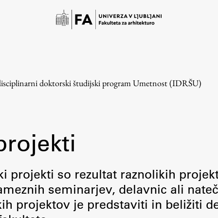
disciplinarni doktorski študijski program Umetnost (IDRŠU)
projekti
Študij
i projekti so rezultat raznolikih projek
meznih seminarjev, delavnic ali nateč
Predstavitev študija
 projektov je predstaviti in beližiti d
Študentske informacije