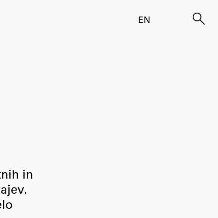
EN
tnih in
ajev.
elo