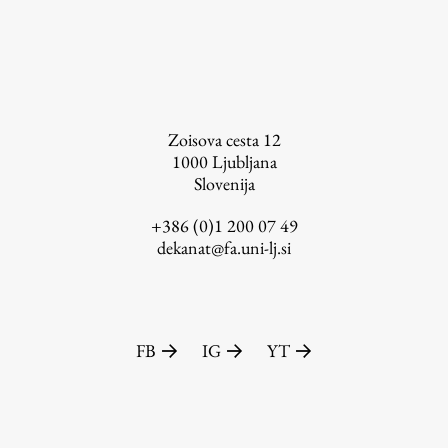
Založništvo
Zoisova cesta 12
1000
Ljubljana
Slovenija
FA–ZA
Zbirke
+386 (0)1 200 07 49
dekanat@fa.uni-lj.si
Publikacije
AR – Arhitektura, raziskovanje
Igra ustvarjalnosti
FB
IG
YT