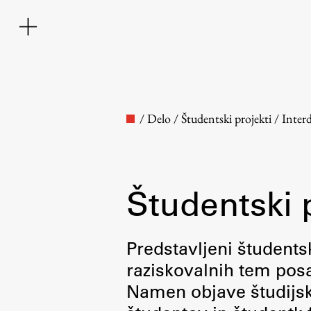
/
Delo
/
Študentski projekti
/
Inter
Študentski 
Fakulteta
Predstavljeni študentsk
raziskovalnih tem posa
O fakulteti
Namen objave študijskih
Osebje