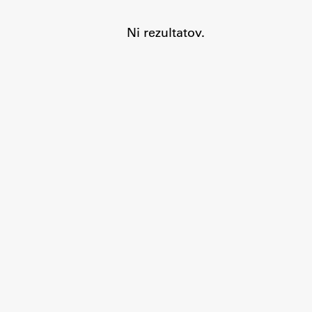
Ni rezultatov.
Aktualno
Obvestila
Novice
Koledar dogodkov
Program dela