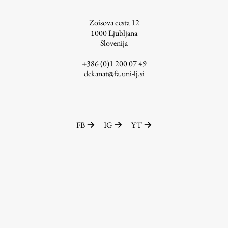
ŠIS (SI)
Zoisova cesta 12
ŠIS (EN)
1000
Ljubljana
Slovenija
+386 (0)1 200 07 49
dekanat@fa.uni-lj.si
Aktualno
Obvestila
FB
IG
YT
Novice
Koledar dogodkov
Program dela
Raziskovanje