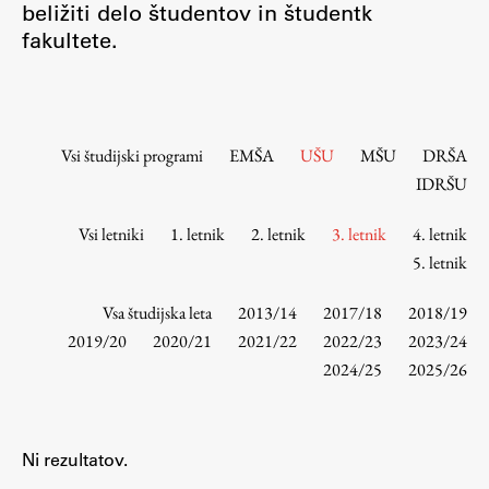
beližiti delo študentov in študentk
Osebje
fakultete.
Organiziranost
Alumni
Knjižnica
Mednarodno sodelovanje
Vsi študijski programi
EMŠA
UŠU
MŠU
DRŠA
Članstva v združenjih
IDRŠU
Konzorciji
Vsi letniki
1. letnik
2. letnik
3. letnik
4. letnik
Tržna dejavnost
5. letnik
Kontakti
Vsa študijska leta
2013/14
2017/18
2018/19
Intranet UL FA
2019/20
2020/21
2021/22
2022/23
2023/24
2024/25
2025/26
Intranet UL
Osebni portal FIORI
Spletni arhiv DEPO
Ni rezultatov.