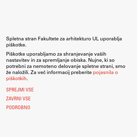
Raziskovalni projekti
Dosežki
Inštituti
Svetlobni LAB
Spletna stran Fakultete za arhitekturo UL uporablja
piškotke.
Piškotke uporabljamo za shranjevanje vaših
nastavitev in za spremljanje obiska. Nujne, ki so
Delo
potrebni za nemoteno delovanje spletne strani, smo
že naložili. Za več informacij preberite
pojasnila o
piškotkih
.
Seminarji
SPREJMI VSE
Seminarske teme
ZAVRNI VSE
Gostujoči profesor
PODROBNO
Delavnice
Študentski projekti
Ekskurzije
Natečaji