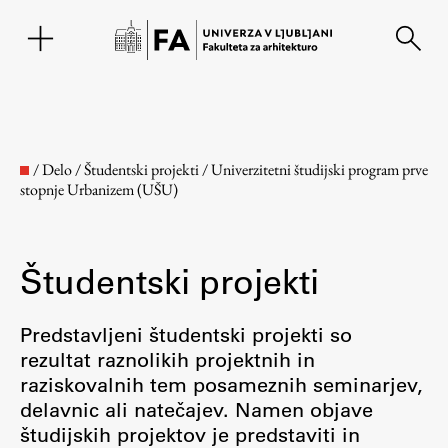
EN
/
Delo
/
Študentski projekti
/
Univerzitetni študijski program prve
stopnje Urbanizem (UŠU)
Študentski projekti
Predstavljeni študentski projekti so
rezultat raznolikih projektnih in
Fakulteta
raziskovalnih tem posameznih seminarjev,
delavnic ali natečajev. Namen objave
O fakulteti
študijskih projektov je predstaviti in