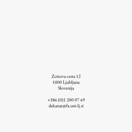
ŠIS (SI)
ŠIS (EN)
Aktualno
Obvestila
Novice
Zoisova cesta 12
1000
Ljubljana
Koledar dogodkov
Slovenija
Program dela
+386 (0)1 200 07 49
dekanat@fa.uni-lj.si
Raziskovanje