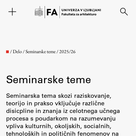
EN
/
Delo
/
Seminarske teme
/
2025/26
Seminarske teme
Seminarska tema skozi raziskovanje,
teorijo in prakso vključuje različne
disicpline in znanja iz celotnega učnega
Fakulteta
procesa s poudarkom na razumevanju
vpliva kulturnih, okoljskih, socialnih,
O fakulteti
tehnoloških in političnih fenomenov na