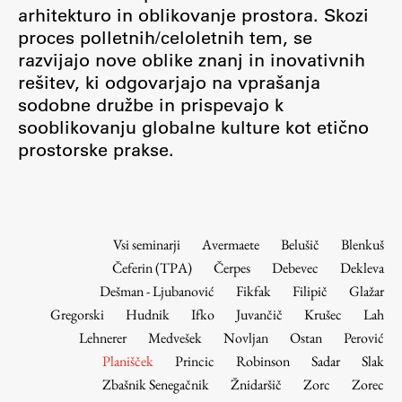
Osebje
arhitekturo in oblikovanje prostora. Skozi
proces polletnih/celoletnih tem, se
Organiziranost
razvijajo nove oblike znanj in inovativnih
Alumni
rešitev, ki odgovarjajo na vprašanja
Knjižnica
sodobne družbe in prispevajo k
Mednarodno sodelovanje
sooblikovanju globalne kulture kot etično
Članstva v združenjih
prostorske prakse.
Konzorciji
Tržna dejavnost
Kontakti
Vsi seminarji
Avermaete
Belušič
Blenkuš
Čeferin (TPA)
Čerpes
Debevec
Dekleva
Intranet UL FA
Dešman - Ljubanović
Fikfak
Filipič
Glažar
Intranet UL
Gregorski
Hudnik
Ifko
Juvančič
Krušec
Lah
Osebni portal FIORI
Lehnerer
Medvešek
Novljan
Ostan
Perović
Planišček
Princic
Robinson
Sadar
Slak
Spletni arhiv DEPO
Zbašnik Senegačnik
Žnidaršič
Zorc
Zorec