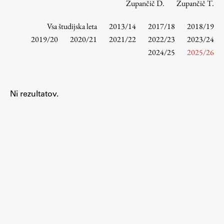
Zupančič D.
Zupančič T.
Vsa študijska leta
2013/14
2017/18
2018/19
Študij
2019/20
2020/21
2021/22
2022/23
2023/24
2024/25
2025/26
Predstavitev študija
Študentske informacije
Urniki
Ni rezultatov.
Študijski programi
Predmeti
Izbirni moduli EMŠA
Vpis
Zaključek študija
Mednarodne izmenjave
Študijske prakse
Spletna učilnica