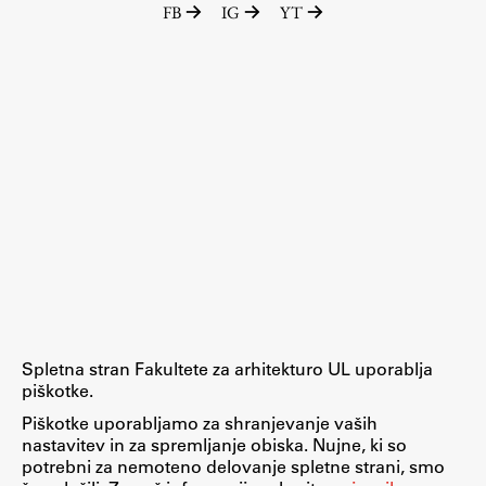
FB
IG
YT
Raziskovalni projekti
Dosežki
Inštituti
Svetlobni LAB
Delo
Seminarji
Seminarske teme
Gostujoči profesor
Spletna stran Fakultete za arhitekturo UL uporablja
Delavnice
piškotke.
Študentski projekti
Piškotke uporabljamo za shranjevanje vaših
nastavitev in za spremljanje obiska. Nujne, ki so
Ekskurzije
potrebni za nemoteno delovanje spletne strani, smo
Natečaji