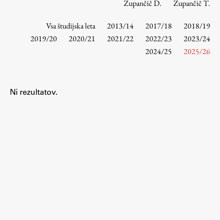
Zupančič D.
Zupančič T.
Vsa študijska leta
2013/14
2017/18
2018/19
Študij
2019/20
2020/21
2021/22
2022/23
2023/24
2024/25
2025/26
Predstavitev študija
Študentske informacije
Urniki
Ni rezultatov.
Študijski programi
Predmeti
Izbirni moduli EMŠA
Vpis
Zaključek študija
Mednarodne izmenjave
Študijske prakse
Spletna učilnica