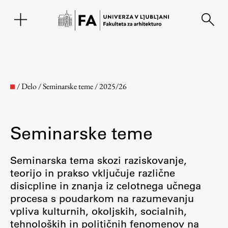
EN
/
Delo
/
Seminarske teme
/
2025/26
Seminarske teme
Seminarska tema skozi raziskovanje,
teorijo in prakso vključuje različne
disicpline in znanja iz celotnega učnega
Fakulteta
procesa s poudarkom na razumevanju
vpliva kulturnih, okoljskih, socialnih,
O fakulteti
tehnoloških in političnih fenomenov na