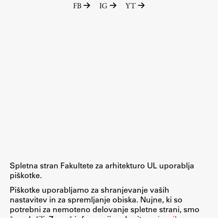
FB
IG
YT
Raziskovalni projekti
Dosežki
Inštituti
Svetlobni LAB
Delo
Seminarji
Seminarske teme
Gostujoči profesor
Spletna stran Fakultete za arhitekturo UL uporablja
Delavnice
piškotke.
Študentski projekti
Piškotke uporabljamo za shranjevanje vaših
nastavitev in za spremljanje obiska. Nujne, ki so
Ekskurzije
potrebni za nemoteno delovanje spletne strani, smo
Natečaji