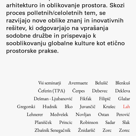
Osebje
arhitekturo in oblikovanje prostora. Skozi
proces polletnih/celoletnih tem, se
Organiziranost
razvijajo nove oblike znanj in inovativnih
Alumni
rešitev, ki odgovarjajo na vprašanja
Knjižnica
sodobne družbe in prispevajo k
Mednarodno sodelovanje
sooblikovanju globalne kulture kot etično
Članstva v združenjih
prostorske prakse.
Konzorciji
Tržna dejavnost
Kontakti
Vsi seminarji
Avermaete
Belušič
Blenkuš
Čeferin (TPA)
Čerpes
Debevec
Dekleva
Intranet UL FA
Dešman - Ljubanović
Fikfak
Filipič
Glažar
Intranet UL
Gregorski
Hudnik
Ifko
Juvančič
Krušec
Lah
Osebni portal FIORI
Lehnerer
Medvešek
Novljan
Ostan
Perović
Planišček
Princic
Robinson
Sadar
Slak
Spletni arhiv DEPO
Zbašnik Senegačnik
Žnidaršič
Zorc
Zorec