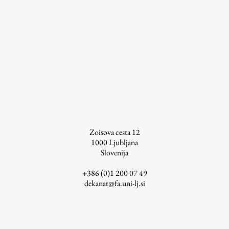
ŠIS (SI)
ŠIS (EN)
Aktualno
Obvestila
Novice
Zoisova cesta 12
1000
Ljubljana
Koledar dogodkov
Slovenija
Program dela
+386 (0)1 200 07 49
dekanat@fa.uni-lj.si
Raziskovanje