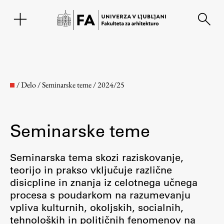
EN
/
Delo
/
Seminarske teme
/
2024/25
Seminarske teme
Seminarska tema skozi raziskovanje,
teorijo in prakso vključuje različne
disicpline in znanja iz celotnega učnega
Fakulteta
procesa s poudarkom na razumevanju
vpliva kulturnih, okoljskih, socialnih,
O fakulteti
tehnoloških in političnih fenomenov na