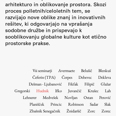
Osebje
arhitekturo in oblikovanje prostora. Skozi
proces polletnih/celoletnih tem, se
Organiziranost
razvijajo nove oblike znanj in inovativnih
Alumni
rešitev, ki odgovarjajo na vprašanja
Knjižnica
sodobne družbe in prispevajo k
Mednarodno sodelovanje
sooblikovanju globalne kulture kot etično
Članstva v združenjih
prostorske prakse.
Konzorciji
Tržna dejavnost
Kontakti
Vsi seminarji
Avermaete
Belušič
Blenkuš
Čeferin (TPA)
Čerpes
Debevec
Dekleva
Intranet UL FA
Dešman - Ljubanović
Fikfak
Filipič
Glažar
Intranet UL
Gregorski
Hudnik
Ifko
Juvančič
Krušec
Lah
Osebni portal FIORI
Lehnerer
Medvešek
Novljan
Ostan
Perović
Planišček
Princic
Robinson
Sadar
Slak
Spletni arhiv DEPO
Zbašnik Senegačnik
Žnidaršič
Zorc
Zorec