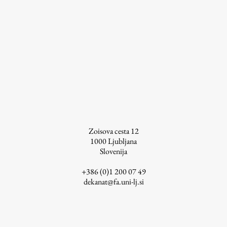
ŠIS (SI)
ŠIS (EN)
Aktualno
Obvestila
Novice
Zoisova cesta 12
1000
Ljubljana
Koledar dogodkov
Slovenija
Program dela
+386 (0)1 200 07 49
dekanat@fa.uni-lj.si
Raziskovanje