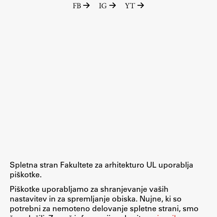
FB
IG
YT
Raziskovalni projekti
Dosežki
Inštituti
Svetlobni LAB
Delo
Seminarji
Seminarske teme
Gostujoči profesor
Spletna stran Fakultete za arhitekturo UL uporablja
Delavnice
piškotke.
Študentski projekti
Piškotke uporabljamo za shranjevanje vaših
nastavitev in za spremljanje obiska. Nujne, ki so
Ekskurzije
potrebni za nemoteno delovanje spletne strani, smo
Natečaji