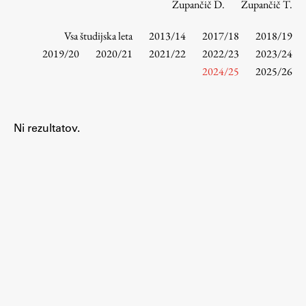
Zupančič D.
Zupančič T.
Vsa študijska leta
2013/14
2017/18
2018/19
Študij
2019/20
2020/21
2021/22
2022/23
2023/24
2024/25
2025/26
Predstavitev študija
Študentske informacije
Urniki
Ni rezultatov.
Študijski programi
Predmeti
Izbirni moduli EMŠA
Vpis
Zaključek študija
Mednarodne izmenjave
Študijske prakse
Spletna učilnica