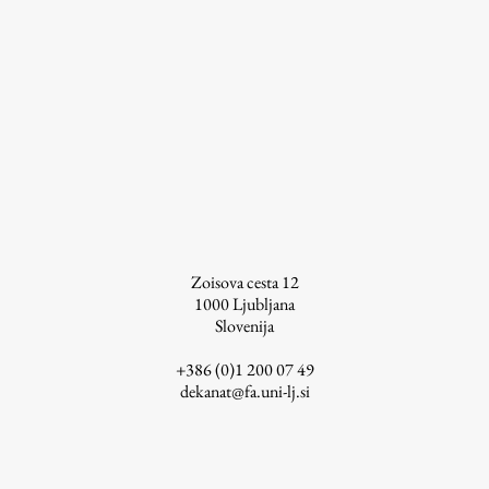
ŠIS (SI)
ŠIS (EN)
Aktualno
Obvestila
Novice
Zoisova cesta 12
1000
Ljubljana
Koledar dogodkov
Slovenija
Program dela
+386 (0)1 200 07 49
dekanat@fa.uni-lj.si
Raziskovanje