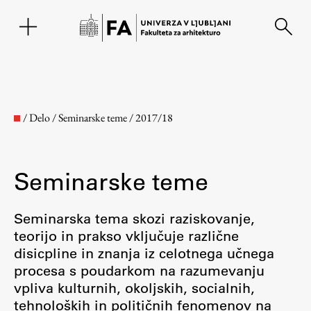
EN
/
Delo
/
Seminarske teme
/
2017/18
Seminarske teme
Seminarska tema skozi raziskovanje,
teorijo in prakso vključuje različne
disicpline in znanja iz celotnega učnega
Fakulteta
procesa s poudarkom na razumevanju
vpliva kulturnih, okoljskih, socialnih,
O fakulteti
tehnoloških in političnih fenomenov na