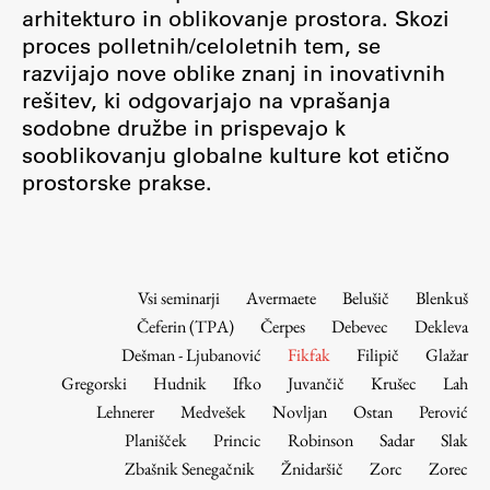
Osebje
arhitekturo in oblikovanje prostora. Skozi
proces polletnih/celoletnih tem, se
Organiziranost
razvijajo nove oblike znanj in inovativnih
Alumni
rešitev, ki odgovarjajo na vprašanja
Knjižnica
sodobne družbe in prispevajo k
Mednarodno sodelovanje
sooblikovanju globalne kulture kot etično
Članstva v združenjih
prostorske prakse.
Konzorciji
Tržna dejavnost
Kontakti
Vsi seminarji
Avermaete
Belušič
Blenkuš
Čeferin (TPA)
Čerpes
Debevec
Dekleva
Intranet UL FA
Dešman - Ljubanović
Fikfak
Filipič
Glažar
Intranet UL
Gregorski
Hudnik
Ifko
Juvančič
Krušec
Lah
Osebni portal FIORI
Lehnerer
Medvešek
Novljan
Ostan
Perović
Planišček
Princic
Robinson
Sadar
Slak
Spletni arhiv DEPO
Zbašnik Senegačnik
Žnidaršič
Zorc
Zorec