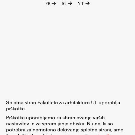
FB
IG
YT
Raziskovalni projekti
Dosežki
Inštituti
Svetlobni LAB
Delo
Seminarji
Seminarske teme
Gostujoči profesor
Spletna stran Fakultete za arhitekturo UL uporablja
Delavnice
piškotke.
Študentski projekti
Piškotke uporabljamo za shranjevanje vaših
nastavitev in za spremljanje obiska. Nujne, ki so
Ekskurzije
potrebni za nemoteno delovanje spletne strani, smo
Natečaji