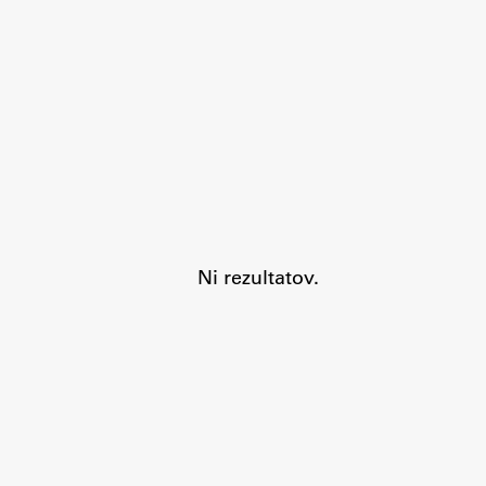
Aktualno
Obvestila
Ni rezultatov.
Novice
Koledar dogodkov
Program dela