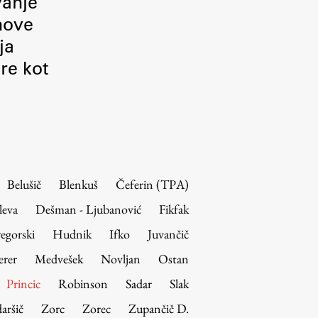
vanje
 nove
ja
re kot
Belušič
Blenkuš
Čeferin (TPA)
leva
Dešman - Ljubanović
Fikfak
egorski
Hudnik
Ifko
Juvančič
erer
Medvešek
Novljan
Ostan
Princic
Robinson
Sadar
Slak
aršič
Zorc
Zorec
Zupančič D.