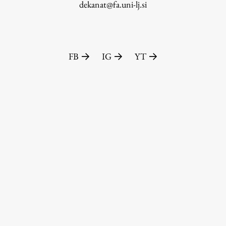
dekanat@fa.uni-lj.si
FB
IG
YT