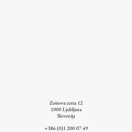
Založništvo
FA–ZA
Zbirke
Publikacije
AR – Arhitektura, raziskovanje
Zoisova cesta 12
Igra ustvarjalnosti
1000
Ljubljana
Slovenija
+386 (0)1 200 07 49