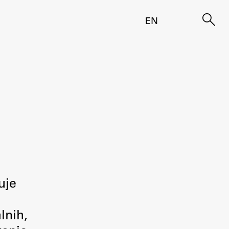
EN
uje
lnih,