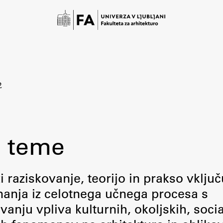
2
 teme
Študij
raziskovanje, teorijo in prakso vključ
 znanja iz celotnega učnega procesa s
Predstavitev študija
ju vpliva kulturnih, okoljskih, socia
Študentske informacije