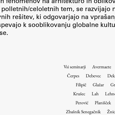
nih fenomenov na arhitekturo in obliko
Urniki
polletnih/celoletnih tem, se razvijajo
Študijski programi
vnih rešitev, ki odgovarjajo na vprašan
Predmeti
pevajo k sooblikovanju globalne kultu
Izbirni moduli EMŠA
se.
Vpis
Zaključek študija
Mednarodne izmenjave
Študijske prakse
Vsi seminarji
Avermaete
Spletna učilnica
Čerpes
Debevec
Dek
ŠIS (SI)
Filipič
Glažar
Gr
ŠIS (EN)
Krušec
Lah
Lehn
Perović
Planišček
Zbašnik Senegačnik
Žnid