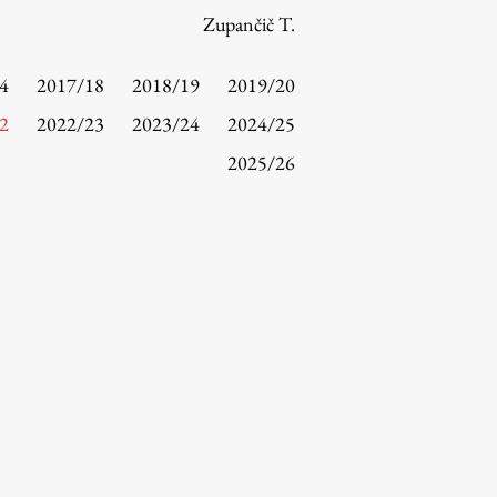
Zupančič T.
4
2017/18
2018/19
2019/20
2
2022/23
2023/24
2024/25
2025/26
Raziskovanje
Raziskovalni projekti
Dosežki
Inštituti
Svetlobni LAB