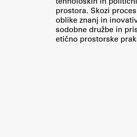
tehnoloških in politič
Organiziranost
prostora. Skozi proces 
Alumni
oblike znanj in inovati
Knjižnica
sodobne družbe in pris
Mednarodno sodelovanje
etično prostorske prak
Članstva v združenjih
Konzorciji
Tržna dejavnost
Kontakti
Intranet UL FA
Intranet UL
Osebni portal FIORI
Spletni arhiv DEPO