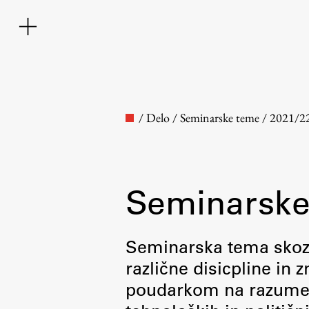
/
Delo
/
Seminarske teme
/
2021/2
Seminarske
Fakulteta
Seminarska tema skozi 
različne disicpline in
O fakulteti
poudarkom na razumevan
Osebje