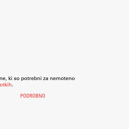
jne, ki so potrebni za nemoteno
otkih
.
PODROBNO