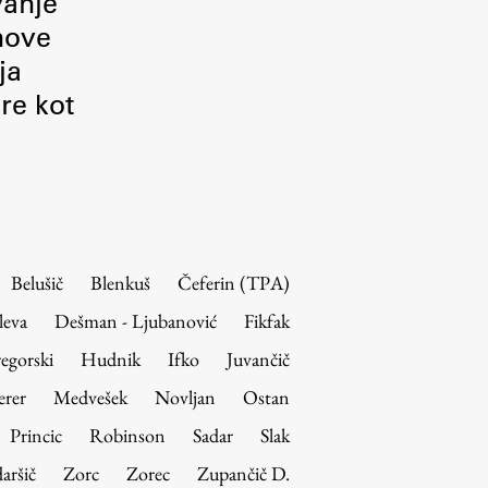
vanje
 nove
ja
re kot
Belušič
Blenkuš
Čeferin (TPA)
leva
Dešman - Ljubanović
Fikfak
egorski
Hudnik
Ifko
Juvančič
erer
Medvešek
Novljan
Ostan
Princic
Robinson
Sadar
Slak
aršič
Zorc
Zorec
Zupančič D.