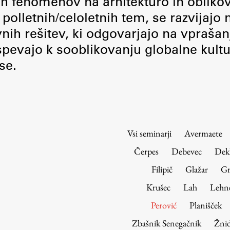
nih fenomenov na arhitekturo in obliko
Urniki
polletnih/celoletnih tem, se razvijajo
Študijski programi
vnih rešitev, ki odgovarjajo na vprašan
Predmeti
pevajo k sooblikovanju globalne kultu
Izbirni moduli EMŠA
se.
Vpis
Zaključek študija
Mednarodne izmenjave
Študijske prakse
Vsi seminarji
Avermaete
Spletna učilnica
Čerpes
Debevec
Dek
ŠIS (SI)
Filipič
Glažar
Gr
ŠIS (EN)
Krušec
Lah
Lehn
Perović
Planišček
Zbašnik Senegačnik
Žnid