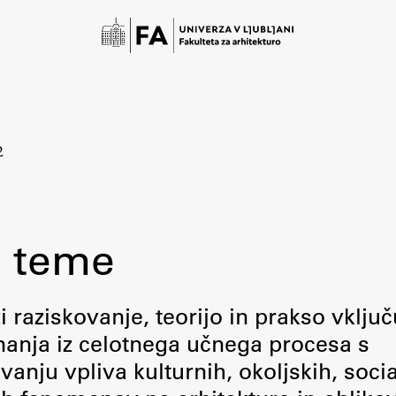
2
 teme
Študij
raziskovanje, teorijo in prakso vključ
 znanja iz celotnega učnega procesa s
Predstavitev študija
ju vpliva kulturnih, okoljskih, socia
Študentske informacije