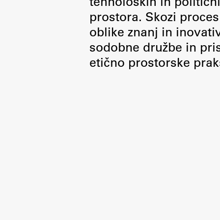
tehnoloških in politič
Organiziranost
prostora. Skozi proces 
Alumni
oblike znanj in inovati
Knjižnica
sodobne družbe in pris
Mednarodno sodelovanje
etično prostorske prak
Članstva v združenjih
Konzorciji
Tržna dejavnost
Kontakti
Intranet UL FA
Intranet UL
Osebni portal FIORI
Spletni arhiv DEPO