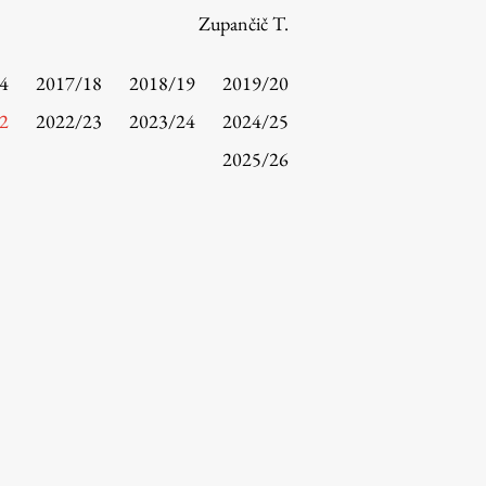
Zupančič T.
4
2017/18
2018/19
2019/20
2
2022/23
2023/24
2024/25
2025/26
Raziskovanje
Raziskovalni projekti
Dosežki
Inštituti
Svetlobni LAB