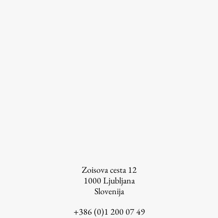
Založništvo
FA–ZA
Zbirke
Publikacije
AR – Arhitektura, raziskovanje
Zoisova cesta 12
Igra ustvarjalnosti
1000
Ljubljana
Slovenija
+386 (0)1 200 07 49