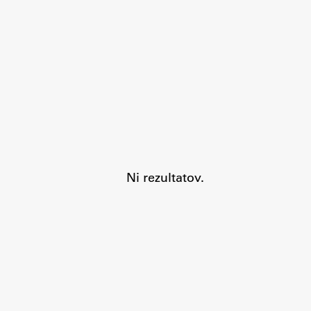
Aktualno
Obvestila
Ni rezultatov.
Novice
Koledar dogodkov
Program dela