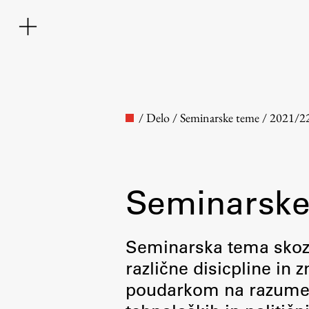
/
Delo
/
Seminarske teme
/
2021/2
Seminarske
Fakulteta
Seminarska tema skozi 
različne disicpline in
O fakulteti
poudarkom na razumevan
Osebje