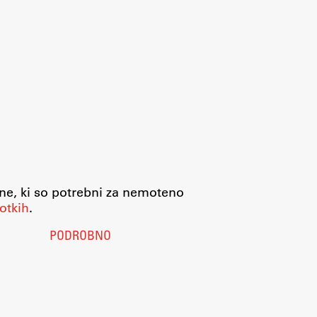
jne, ki so potrebni za nemoteno
otkih
.
PODROBNO