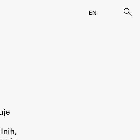
EN
uje
lnih,