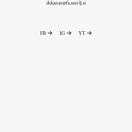
dekanat@fa.uni-lj.si
FB
IG
YT