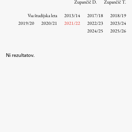
Zupančič D.
Zupančič T.
Vsa študijska leta
2013/14
2017/18
2018/19
Študij
2019/20
2020/21
2021/22
2022/23
2023/24
2024/25
2025/26
Predstavitev študija
Študentske informacije
Urniki
Ni rezultatov.
Študijski programi
Predmeti
Izbirni moduli EMŠA
Vpis
Zaključek študija
Mednarodne izmenjave
Študijske prakse
Spletna učilnica