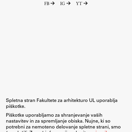
FB
IG
YT
Raziskovalni projekti
Dosežki
Inštituti
Svetlobni LAB
Delo
Seminarji
Seminarske teme
Gostujoči profesor
Spletna stran Fakultete za arhitekturo UL uporablja
Delavnice
piškotke.
Študentski projekti
Piškotke uporabljamo za shranjevanje vaših
nastavitev in za spremljanje obiska. Nujne, ki so
Ekskurzije
potrebni za nemoteno delovanje spletne strani, smo
Natečaji