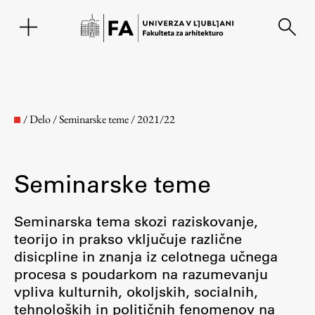
EN
/
Delo
/
Seminarske teme
/
2021/22
Seminarske teme
Seminarska tema skozi raziskovanje,
teorijo in prakso vključuje različne
disicpline in znanja iz celotnega učnega
Fakulteta
procesa s poudarkom na razumevanju
vpliva kulturnih, okoljskih, socialnih,
O fakulteti
tehnoloških in političnih fenomenov na