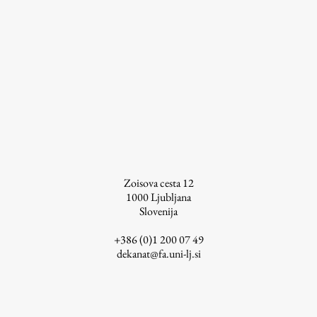
ŠIS (SI)
ŠIS (EN)
Aktualno
Obvestila
Novice
Zoisova cesta 12
1000
Ljubljana
Koledar dogodkov
Slovenija
Program dela
+386 (0)1 200 07 49
dekanat@fa.uni-lj.si
Raziskovanje