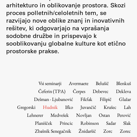
Osebje
arhitekturo in oblikovanje prostora. Skozi
proces polletnih/celoletnih tem, se
Organiziranost
razvijajo nove oblike znanj in inovativnih
Alumni
rešitev, ki odgovarjajo na vprašanja
Knjižnica
sodobne družbe in prispevajo k
Mednarodno sodelovanje
sooblikovanju globalne kulture kot etično
Članstva v združenjih
prostorske prakse.
Konzorciji
Tržna dejavnost
Kontakti
Vsi seminarji
Avermaete
Belušič
Blenkuš
Čeferin (TPA)
Čerpes
Debevec
Dekleva
Intranet UL FA
Dešman - Ljubanović
Fikfak
Filipič
Glažar
Intranet UL
Gregorski
Hudnik
Ifko
Juvančič
Krušec
Lah
Osebni portal FIORI
Lehnerer
Medvešek
Novljan
Ostan
Perović
Planišček
Princic
Robinson
Sadar
Slak
Spletni arhiv DEPO
Zbašnik Senegačnik
Žnidaršič
Zorc
Zorec