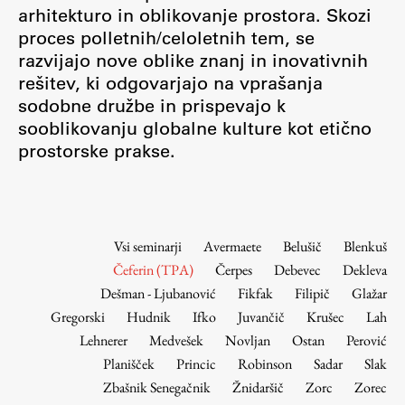
Osebje
arhitekturo in oblikovanje prostora. Skozi
proces polletnih/celoletnih tem, se
Organiziranost
razvijajo nove oblike znanj in inovativnih
Alumni
rešitev, ki odgovarjajo na vprašanja
Knjižnica
sodobne družbe in prispevajo k
Mednarodno sodelovanje
sooblikovanju globalne kulture kot etično
Članstva v združenjih
prostorske prakse.
Konzorciji
Tržna dejavnost
Kontakti
Vsi seminarji
Avermaete
Belušič
Blenkuš
Čeferin (TPA)
Čerpes
Debevec
Dekleva
Intranet UL FA
Dešman - Ljubanović
Fikfak
Filipič
Glažar
Intranet UL
Gregorski
Hudnik
Ifko
Juvančič
Krušec
Lah
Osebni portal FIORI
Lehnerer
Medvešek
Novljan
Ostan
Perović
Planišček
Princic
Robinson
Sadar
Slak
Spletni arhiv DEPO
Zbašnik Senegačnik
Žnidaršič
Zorc
Zorec