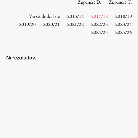
Zupančič D.
Zupančič T.
Vsa študijska leta
2013/14
2017/18
2018/19
Študij
2019/20
2020/21
2021/22
2022/23
2023/24
2024/25
2025/26
Predstavitev študija
Študentske informacije
Urniki
Ni rezultatov.
Študijski programi
Predmeti
Izbirni moduli EMŠA
Vpis
Zaključek študija
Mednarodne izmenjave
Študijske prakse
Spletna učilnica