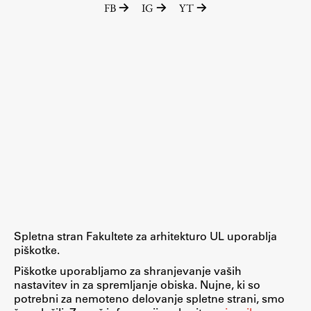
FB
IG
YT
Raziskovalni projekti
Dosežki
Inštituti
Svetlobni LAB
Delo
Seminarji
Seminarske teme
Gostujoči profesor
Spletna stran Fakultete za arhitekturo UL uporablja
Delavnice
piškotke.
Študentski projekti
Piškotke uporabljamo za shranjevanje vaših
nastavitev in za spremljanje obiska. Nujne, ki so
Ekskurzije
potrebni za nemoteno delovanje spletne strani, smo
Natečaji