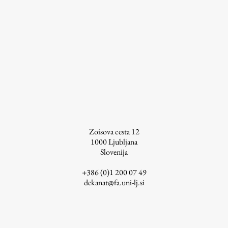
ŠIS (SI)
ŠIS (EN)
Aktualno
Obvestila
Novice
Zoisova cesta 12
1000
Ljubljana
Koledar dogodkov
Slovenija
Program dela
+386 (0)1 200 07 49
dekanat@fa.uni-lj.si
Raziskovanje