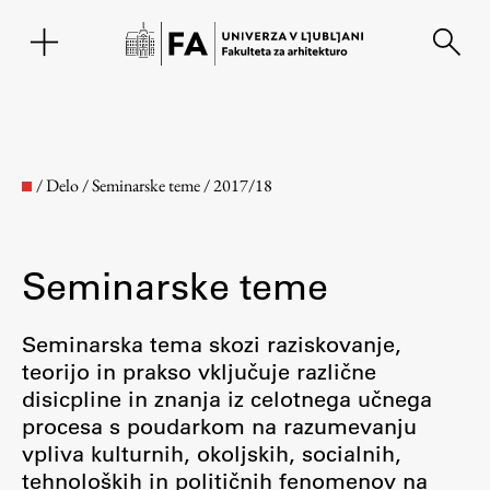
EN
/
Delo
/
Seminarske teme
/
2017/18
Seminarske teme
Seminarska tema skozi raziskovanje,
teorijo in prakso vključuje različne
disicpline in znanja iz celotnega učnega
Fakulteta
procesa s poudarkom na razumevanju
vpliva kulturnih, okoljskih, socialnih,
O fakulteti
tehnoloških in političnih fenomenov na