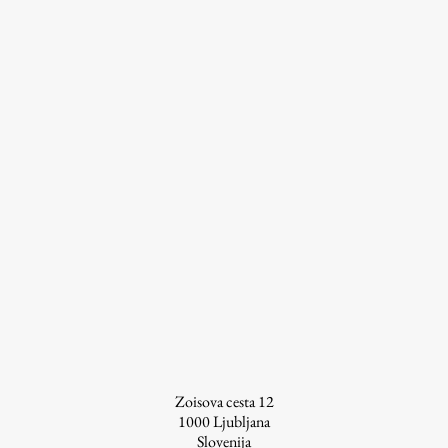
prispevkov
Študij
Predstavitev študija
Študentske informacije
Urniki
Študijski programi
Predmeti
Izbirni moduli EMŠA
Vpis
Zaključek študija
Mednarodne izmenjave
Študijske prakse
Zoisova cesta 12
1000
Ljubljana
Slovenija
Spletna učilnica