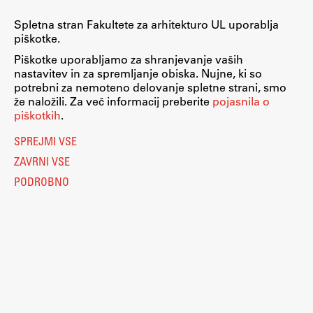
Raziskovalni projekti
Spletna stran Fakultete za arhitekturo UL uporablja
Dosežki
piškotke.
Inštituti
Piškotke uporabljamo za shranjevanje vaših
nastavitev in za spremljanje obiska. Nujne, ki so
Svetlobni LAB
potrebni za nemoteno delovanje spletne strani, smo
že naložili. Za več informacij preberite
pojasnila o
piškotkih
.
SPREJMI VSE
Delo
ZAVRNI VSE
PODROBNO
Seminarji
Seminarske teme
Gostujoči profesor
Delavnice
Študentski projekti
Ekskurzije
Nastavitve piškotkov
Natečaji