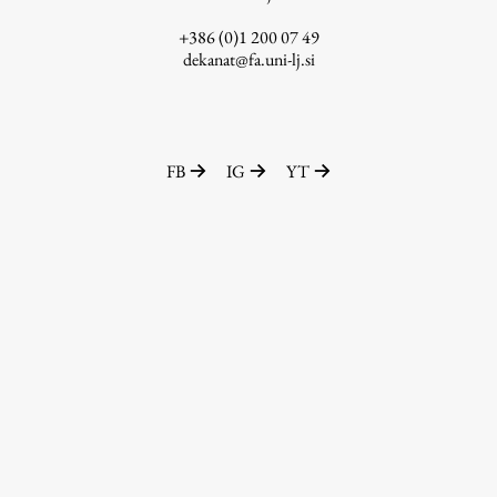
ŠIS (SI)
+386 (0)1 200 07 49
dekanat@fa.uni-lj.si
ŠIS (EN)
FB
IG
YT
Aktualno
Obvestila
Novice
Koledar dogodkov
Program dela
Raziskovanje