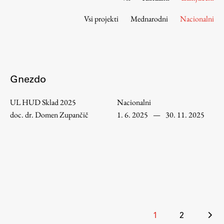
Osebje
Vsi projekti
Mednarodni
Nacionalni
Organiziranost
Alumni
Knjižnica
Mednarodno sodelovanje
Gnezdo
Članstva v združenjih
Konzorciji
UL HUD Sklad 2025
Nacionalni
Tržna dejavnost
doc. dr. Domen Zupančič
1. 6. 2025
—
30. 11. 2025
Kontakti
Intranet UL FA
Intranet UL
Osebni portal FIORI
Spletni arhiv DEPO
Številčenje
1
2