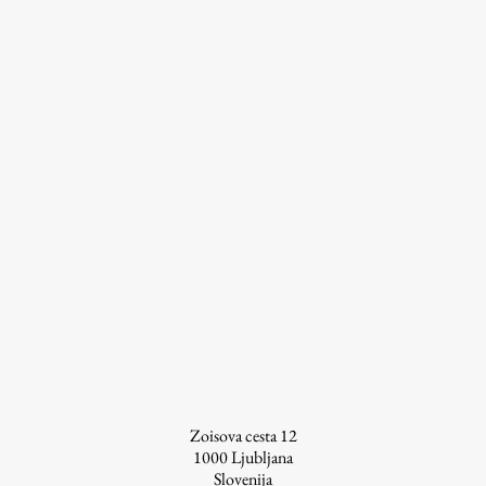
prispevkov
Študij
Predstavitev študija
Študentske informacije
Urniki
Študijski programi
Predmeti
Izbirni moduli EMŠA
Vpis
Zaključek študija
Mednarodne izmenjave
Študijske prakse
Zoisova cesta 12
1000
Ljubljana
Slovenija
Spletna učilnica