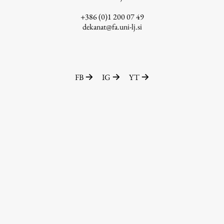
ŠIS (SI)
+386 (0)1 200 07 49
dekanat@fa.uni-lj.si
ŠIS (EN)
FB
IG
YT
Aktualno
Obvestila
Novice
Koledar dogodkov
Program dela
Raziskovanje