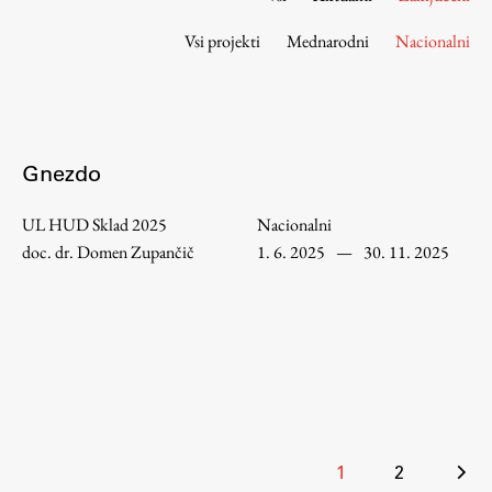
Osebje
Vsi projekti
Mednarodni
Nacionalni
Organiziranost
Alumni
Knjižnica
Mednarodno sodelovanje
Gnezdo
Članstva v združenjih
Konzorciji
UL HUD Sklad 2025
Nacionalni
Tržna dejavnost
doc. dr. Domen Zupančič
1. 6. 2025
—
30. 11. 2025
Kontakti
Intranet UL FA
Intranet UL
Osebni portal FIORI
Spletni arhiv DEPO
Številčenje
1
2