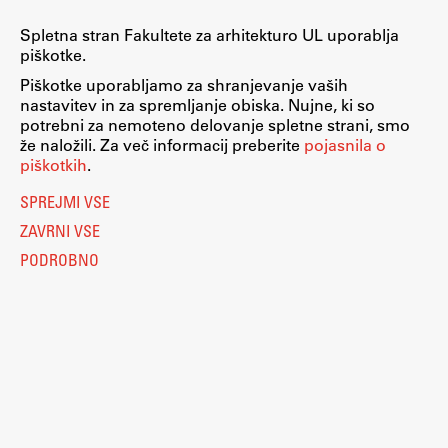
Raziskovalni projekti
Spletna stran Fakultete za arhitekturo UL uporablja
Dosežki
piškotke.
Inštituti
Piškotke uporabljamo za shranjevanje vaših
nastavitev in za spremljanje obiska. Nujne, ki so
Svetlobni LAB
potrebni za nemoteno delovanje spletne strani, smo
že naložili. Za več informacij preberite
pojasnila o
piškotkih
.
SPREJMI VSE
Delo
ZAVRNI VSE
PODROBNO
Seminarji
Seminarske teme
Gostujoči profesor
Delavnice
Študentski projekti
Ekskurzije
Nastavitve piškotkov
Natečaji