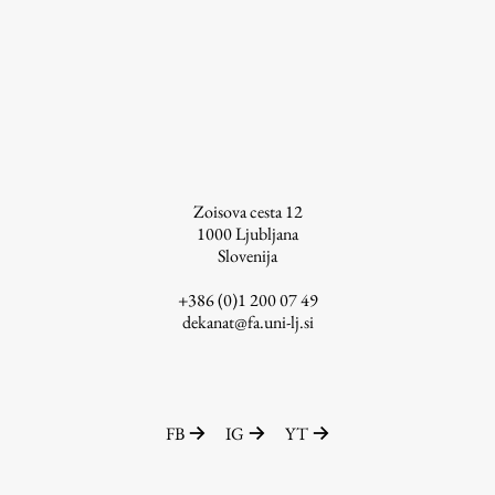
Študij
Predstavitev študija
Študentske informacije
Urniki
Zoisova cesta 12
Študijski programi
1000
Ljubljana
Slovenija
Predmeti
Izbirni moduli EMŠA
+386 (0)1 200 07 49
dekanat@fa.uni-lj.si
Vpis
Zaključek študija
Mednarodne izmenjave
Študijske prakse
FB
IG
YT
Spletna učilnica