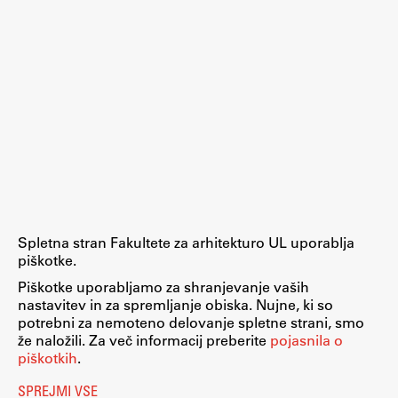
ŠIS (SI)
ŠIS (EN)
Aktualno
Obvestila
Novice
Spletna stran Fakultete za arhitekturo UL uporablja
Koledar dogodkov
piškotke.
Program dela
Piškotke uporabljamo za shranjevanje vaših
nastavitev in za spremljanje obiska. Nujne, ki so
potrebni za nemoteno delovanje spletne strani, smo
že naložili. Za več informacij preberite
pojasnila o
piškotkih
.
Raziskovanje
SPREJMI VSE