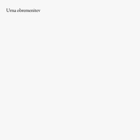
Urna obremenitev
Študij
Predstavitev študija
Študentske informacije
Urniki
Študijski programi
Predmeti
Izbirni moduli EMŠA
Vpis
Zaključek študija
Mednarodne izmenjave
Študijske prakse
Spletna učilnica