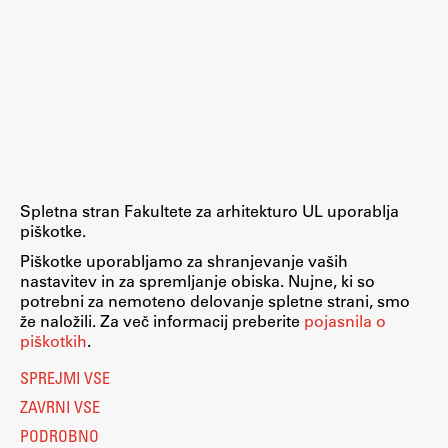
Raziskovalni projekti
Dosežki
Inštituti
Svetlobni LAB
Delo
Spletna stran Fakultete za arhitekturo UL uporablja
piškotke.
Piškotke uporabljamo za shranjevanje vaših
Seminarji
nastavitev in za spremljanje obiska. Nujne, ki so
Seminarske teme
potrebni za nemoteno delovanje spletne strani, smo
že naložili. Za več informacij preberite
pojasnila o
Gostujoči profesor
piškotkih
.
Delavnice
SPREJMI VSE
Študentski projekti
ZAVRNI VSE
Ekskurzije
PODROBNO
Natečaji