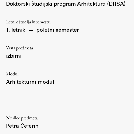
Doktorski študijski program Arhitektura (DRŠA)
Osebje
Organiziranost
Alumni
Letnik študija in semestri
1. letnik
—
poletni semester
Knjižnica
Mednarodno sodelovanje
Vrsta predmeta
Članstva v združenjih
izbirni
Konzorciji
Tržna dejavnost
Modul
Kontakti
Arhitekturni modul
Intranet UL FA
Intranet UL
Osebni portal FIORI
Nosilec predmeta
Spletni arhiv DEPO
Petra Čeferin