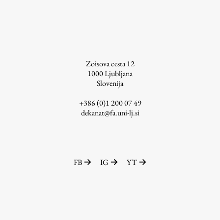
ŠIS (SI)
ŠIS (EN)
Zoisova cesta 12
1000
Ljubljana
Aktualno
Slovenija
+386 (0)1 200 07 49
Obvestila
dekanat@fa.uni-lj.si
Novice
Koledar dogodkov
Program dela
FB
IG
YT
Raziskovanje